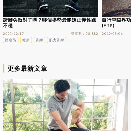
踮腳尖做對了嗎？哪個姿勢最能矯正慢性踝
自行車臨界功率
不穩
(FTP)
2025/12/17
瀏覽數
58,882
2019/03/06
體適能
健康
訓練
肌力訓練
更多最新文章