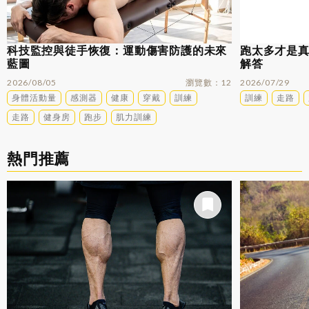
科技監控與徒手恢復：運動傷害防護的未來
跑太多才是
藍圖
解答
2026/08/05
瀏覽數
12
2026/07/29
身體活動量
感測器
健康
穿戴
訓練
訓練
走路
走路
健身房
跑步
肌力訓練
熱門推薦