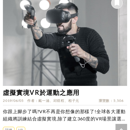
虛擬實境VR於運動之應用
2019/06/05
作者
戴一涵、邱煜程、相子元
瀏覽數
5,506
你跟上腳步了嗎?VR不再是你想像的那樣了!全球各大運動
組織將訓練結合虛擬實境,除了建立360度的VR場景讓選手
進行訓練,還能分析對手...
訓練
VR