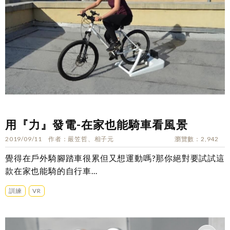
用『力』發電-在家也能騎車看風景
2019/09/11
作者
嚴笠哲、相子元
瀏覽數
2,942
覺得在戶外騎腳踏車很累但又想運動嗎?那你絕對要試試這
款在家也能騎的自行車...
訓練
VR