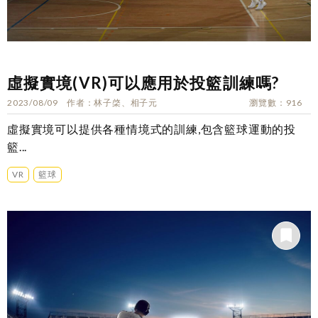
虛擬實境(VR)可以應用於投籃訓練嗎?
2023/08/09
作者
林子棨、相子元
瀏覽數
916
虛擬實境可以提供各種情境式的訓練,包含籃球運動的投
籃...
VR
籃球