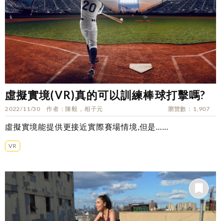
虛擬實境(VR)真的可以訓練棒球打擊嗎?
2022/11/30
作者
陳毅，相子元
瀏覽數
1,907
虛擬實境能提供更接近實際賽場情境,但是……
VR