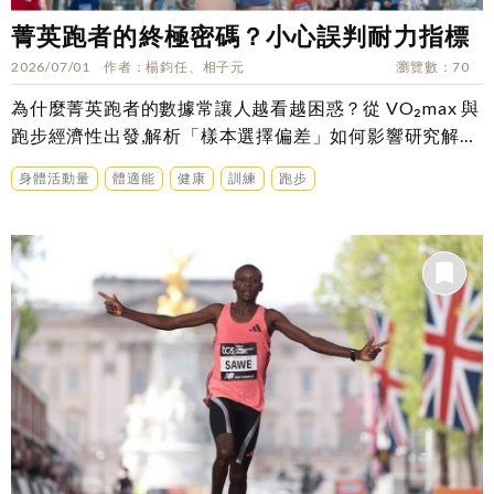
菁英跑者的終極密碼？小心誤判耐力指標
2026/07/01
作者
楊鈞任、相子元
瀏覽數
70
為什麼菁英跑者的數據常讓人越看越困惑？從 VO₂max 與
跑步經濟性出發,解析「樣本選擇偏差」如何影響研究解
讀？
身體活動量
體適能
健康
訓練
跑步