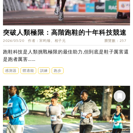
突破人類極限：高階跑鞋的十年科技競速
2026/05/20
作者
宋昀臻、相子元
瀏覽數
257
跑鞋科技是人類挑戰極限的最佳助力,但到底是鞋子厲害還
是跑者厲害……
感測器
體適能
訓練
跑步