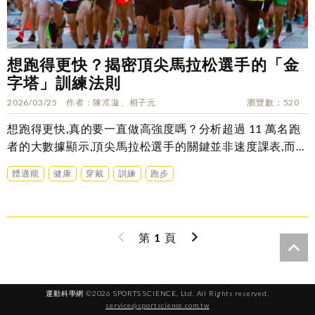
想跑得更快？揭密頂尖馬拉松選手的「金
字塔」訓練法則
2026/03/25
作者
陳朮漩、相子元
瀏覽數
520
想跑得更快,真的要一直做高強度嗎？分析超過 11 萬名跑
者的大數據顯示,頂尖馬拉松選手的關鍵並非速度課表,而
是……
體適能
健康
穿戴
訓練
跑步
第
1
頁
運動科學網 ©2026 SPORTS SCIENCE, Ltd. All Rights reserved.
service@sportscience.com.tw