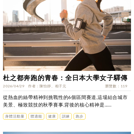
杜之都奔跑的青春：全日本大學女子驛傳
2026/04/29
作者
陳怡靜、相子元
瀏覽數
119
從熱血的絲帶精神到挑戰性的6個區間賽道,這場結合城市
美景、極致競技的秋季賽事,背後的核心精神是......
身體活動量
體適能
健康
訓練
跑步