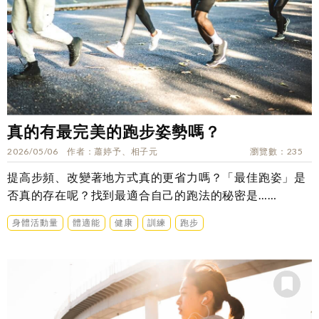
真的有最完美的跑步姿勢嗎？
2026/05/06
作者
蕭婷予、相子元
瀏覽數
235
提高步頻、改變著地方式真的更省力嗎？「最佳跑姿」是
否真的存在呢？找到最適合自己的跑法的秘密是……
身體活動量
體適能
健康
訓練
跑步