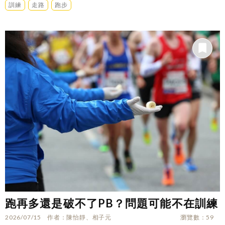
訓練
走路
跑步
跑再多還是破不了PB？問題可能不在訓練
2026/07/15
作者
陳怡靜、相子元
瀏覽數
59