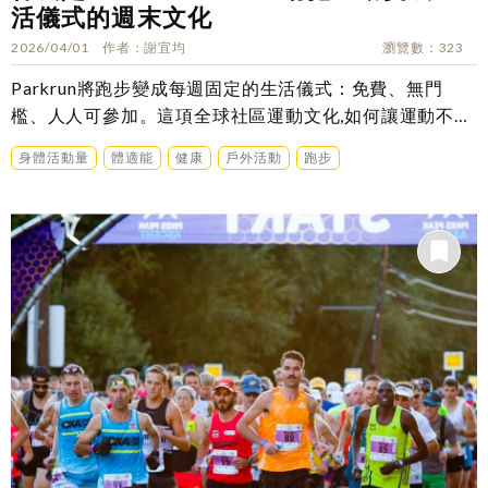
活儀式的週末文化
2026/04/01
作者
謝宜均
瀏覽數
323
Parkrun將跑步變成每週固定的生活儀式：免費、無門
檻、人人可參加。這項全球社區運動文化,如何讓運動不再
只是訓練？
身體活動量
體適能
健康
戶外活動
跑步