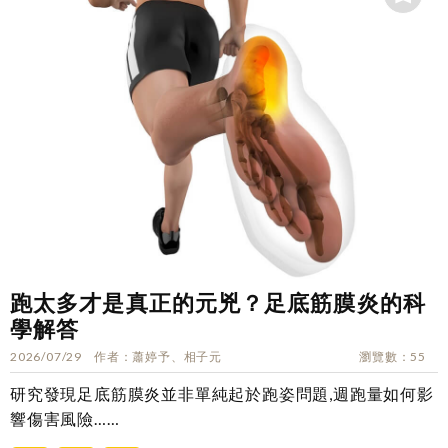
跑太多才是真正的元兇？足底筋膜炎的科
學解答
2026/07/29
作者
蕭婷予、相子元
瀏覽數
55
研究發現足底筋膜炎並非單純起於跑姿問題,週跑量如何影
響傷害風險……