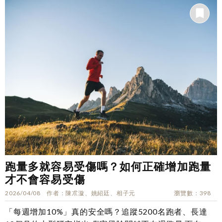
跑量多就容易受傷嗎？如何正確增加跑量
才不會容易受傷
2026/04/08
作者
陳朮漩、姚紹廷、相子元
瀏覽數
398
「每週增加10%」真的安全嗎？追蹤5200名跑者、長達