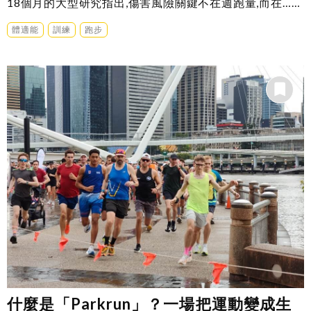
18個月的大型研究指出,傷害風險關鍵不在週跑量,而在……
體適能
訓練
跑步
什麼是「Parkrun」？一場把運動變成生