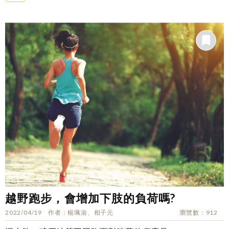
越野跑步，會增加下肢的負荷嗎?
2022/04/19
作者
楊珮渝、相子元
瀏覽數
912