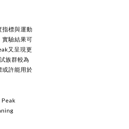
度指標與運動
。實驗結果可
eak
又呈現更
受試族群較為
標或許能用於
。
. Peak
nning