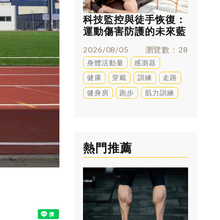
科技監控與徒手恢復：
跑太多
運動傷害防護的未來藍
兇？足
圖
解答
2026/08/05
瀏覽數
28
2026/0
身體活動量
感測器
訓練
健康
穿戴
訓練
走路
健身房
跑步
肌力訓練
熱門推薦