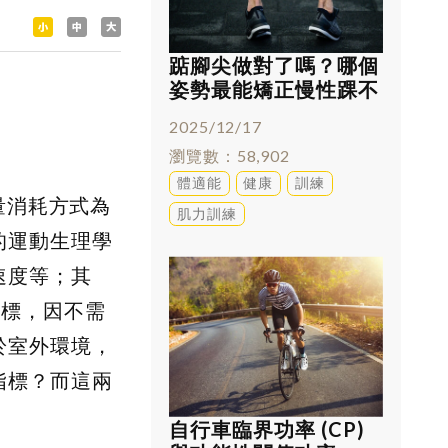
踮腳尖做對了嗎？哪個
姿勢最能矯正慢性踝不
穩
2025/12/17
瀏覽數
58,902
體適能
健康
訓練
量消耗方式為
肌力訓練
的運動生理學
速度等；其
兩項指標，因不需
於室外環境，
指標？而這兩
自行車臨界功率 (CP)