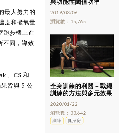
與功能性閾值功率
(FTP)
達到的最大努力的
2019/03/06
瀏覽數
45,765
酸濃度和攝氧量
室跑步機上進
所不同，導致
ak
、CS 和
果皆與 5 公
全身訓練的利器－戰繩
訓練的方法與多元效果
2020/01/22
瀏覽數
33,642
訓練
健身房