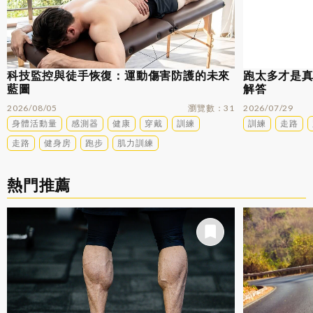
科技監控與徒手恢復：運動傷害防護的未來
跑太多才是
藍圖
解答
2026/08/05
瀏覽數
31
2026/07/29
身體活動量
感測器
健康
穿戴
訓練
訓練
走路
走路
健身房
跑步
肌力訓練
熱門推薦