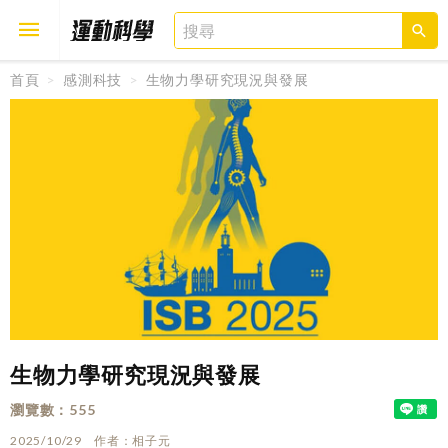
首頁
感測科技
生物力學研究現況與發展
取消
確定
生物力學研究現況與發展
瀏覽數
555
2025/10/29
作者
相子元