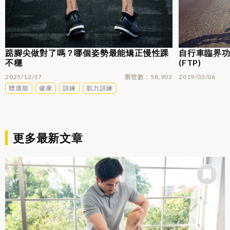
踮腳尖做對了嗎？哪個姿勢最能矯正慢性踝
自行車臨界功率
不穩
(FTP)
2025/12/17
瀏覽數
58,903
2019/03/06
體適能
健康
訓練
肌力訓練
更多最新文章