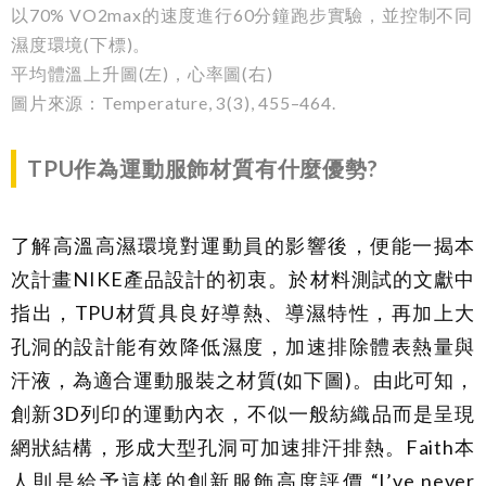
以70% VO2max的速度進行60分鐘跑步實驗，並控制不同
濕度環境(下標)。
平均體溫上升圖(左)，心率圖(右)
圖片來源：Temperature, 3(3), 455–464.
TPU
作為運動服飾材質有什麼優勢
?
了解高溫高濕環境對運動員的影響後，便能一揭本
次計畫NIKE產品設計的初衷。於材料測試的文獻中
指出，TPU材質具良好導熱、導濕特性，再加上大
孔洞的設計能有效降低濕度，加速排除體表熱量與
汗液，為適合運動服裝之材質(如下圖)。由此可知，
創新3D列印的運動內衣，不似一般紡織品而是呈現
網狀結構，形成大型孔洞可加速排汗排熱。Faith本
人則是給予這樣的創新服飾高度評價 “I’ve never