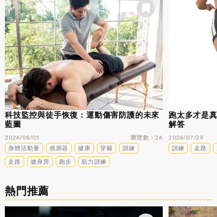
科技監控與徒手恢復：運動傷害防護的未來
跑太多才是
藍圖
解答
2026/08/05
瀏覽數
26
2026/07/29
身體活動量
感測器
健康
穿戴
訓練
訓練
走路
走路
健身房
跑步
肌力訓練
熱門推薦