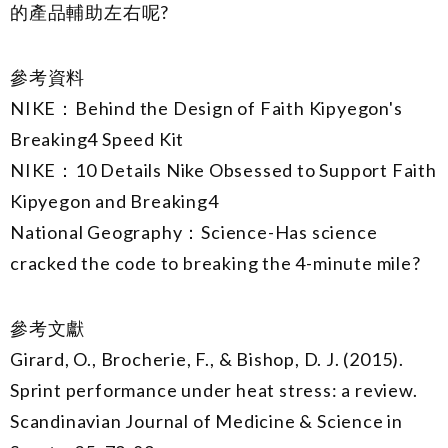
的產品輔助左右呢?
參考資料
NIKE：Behind the Design of Faith Kipyegon's
Breaking4 Speed Kit
NIKE：10 Details Nike Obsessed to Support Faith
Kipyegon and Breaking4
National Geography：Science-Has science
cracked the code to breaking the 4-minute mile?
參考文獻
Girard, O., Brocherie, F., & Bishop, D. J. (2015).
Sprint performance under heat stress: a review.
Scandinavian Journal of Medicine & Science in