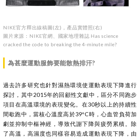
NIKE官方釋出線稿圖(左)，產品實體照(右)
圖片來源：NIKE官網、國家地理雜誌 Has science
cracked the code to breaking the 4-minute mile?
為甚麼運動服飾要能散熱排汗
?
過去許多研究也針對濕熱環境使運動表現下降進行
探討，其中2015年的回顧性文獻中，區分不同跑步
項目在高溫環境的表現變化。在30秒以上的持續性
間歇跑中，當核心溫度高於39°C時，心血管負荷加
劇並抑制中樞神經，導致代謝下降與疲勞累積。除
了高溫，高濕度也同樣容易造成運動表現下降，由