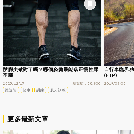
踮腳尖做對了嗎？哪個姿勢最能矯正慢性踝
自行車臨界功率
不穩
(FTP)
2025/12/17
瀏覽數
58,900
2019/03/06
體適能
健康
訓練
肌力訓練
更多最新文章