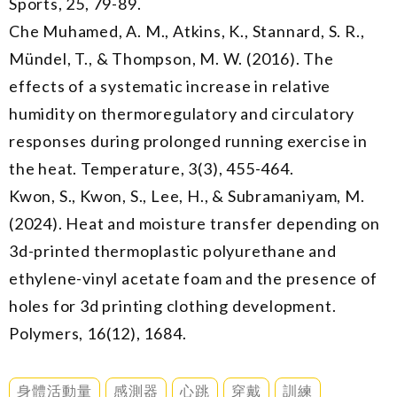
Sports, 25, 79-89.
Che Muhamed, A. M., Atkins, K., Stannard, S. R.,
Mündel, T., & Thompson, M. W. (2016). The
effects of a systematic increase in relative
humidity on thermoregulatory and circulatory
responses during prolonged running exercise in
the heat. Temperature, 3(3), 455-464.
Kwon, S., Kwon, S., Lee, H., & Subramaniyam, M.
(2024). Heat and moisture transfer depending on
3d-printed thermoplastic polyurethane and
ethylene-vinyl acetate foam and the presence of
holes for 3d printing clothing development.
Polymers, 16(12), 1684.
身體活動量
感測器
心跳
穿戴
訓練