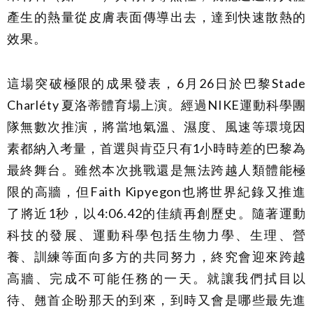
產生的熱量從皮膚表面傳導出去，達到快速散熱的
效果。
這場突破極限的成果發表，6月26日於巴黎Stade
Charléty 夏洛蒂體育場上演。經過NIKE運動科學團
隊無數次推演，將當地氣溫、濕度、風速等環境因
素都納入考量，首選與肯亞只有1小時時差的巴黎為
最終舞台。雖然本次挑戰還是無法跨越人類體能極
限的高牆，但Faith Kipyegon也將世界紀錄又推進
了將近1秒，以4:06.42的佳績再創歷史。隨著運動
科技的發展、運動科學包括生物力學、生理、營
養、訓練等面向多方的共同努力，終究會迎來跨越
高牆、完成不可能任務的一天。就讓我們拭目以
待、翹首企盼那天的到來，到時又會是哪些最先進