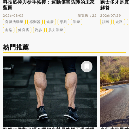
科技監控與徒手恢復：運動傷害防護的未來
跑太多才是
藍圖
解答
2026/08/05
瀏覽數
22
2026/07/29
身體活動量
感測器
健康
穿戴
訓練
訓練
走路
走路
健身房
跑步
肌力訓練
熱門推薦