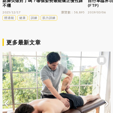
踮腳尖做對了嗎？哪個姿勢最能矯正慢性踝
自行車臨界功率
不穩
(FTP)
2025/12/17
瀏覽數
58,895
2019/03/06
體適能
健康
訓練
肌力訓練
更多最新文章