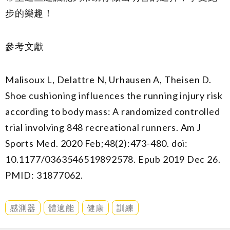
步的樂趣！
參考文獻
Malisoux L, Delattre N, Urhausen A, Theisen D.
Shoe cushioning influences the running injury risk
according to body mass: A randomized controlled
trial involving 848 recreational runners. Am J
Sports Med. 2020 Feb;48(2):473-480. doi:
10.1177/0363546519892578. Epub 2019 Dec 26.
PMID: 31877062.
感測器
體適能
健康
訓練