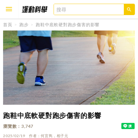
首頁
跑步
跑鞋中底軟硬對跑步傷害的影響
取消
確定
跑鞋中底軟硬對跑步傷害的影響
瀏覽數
3,747
2025/02/19
作者
何宜雋，相子元