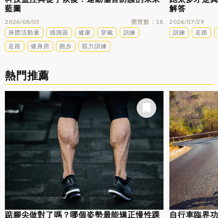
藍圖
解答
2026/08/05
瀏覽數
18
2026/07/29
身體活動量
感測器
健康
穿戴
訓練
訓練
走路
走路
健身房
跑步
肌力訓練
熱門推薦
踮腳尖做對了嗎？哪個姿勢最能矯正慢性踝
自行車臨界功率