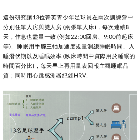
這份研究讓13位菁英青少年足球員在兩次訓練營中
分別住單人房與雙人房
(
兩張單人床)，每次連續8
天，作息也盡量一致 (例如22:00回房、9:00前起床
等)。睡眠用手腕三軸加速度規量測總睡眠時間、入
睡潛伏期以及睡眠效率 (臥床時間中實際用於睡眠的
時間百分比)，每天早上再用量表回報主觀睡眠品
質；同時用心跳感測器紀錄HRV。