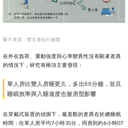
圖片來源：撰文者自行繪製
在外在負荷、運動強度與心率變異性沒有顯著差異
的情況下，研究有兩項主要發現：
單人房比雙人房睡更久，多出
88
分鐘，並且
睡眠效率與入睡速度也被房型影響
在穿戴式裝置的偵測下，最直觀的差異在於總睡眠
時間：住單人房平均7小時35分，同房則約6小時07