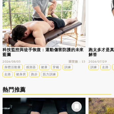
科技監控與徒手恢復：運動傷害防護的未來
跑太多才是
藍圖
解答
2026/08/05
瀏覽數
15
2026/07/29
身體活動量
感測器
健康
穿戴
訓練
訓練
走路
走路
健身房
跑步
肌力訓練
熱門推薦