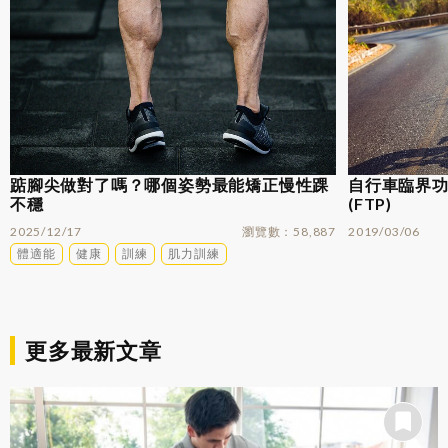
踮腳尖做對了嗎？哪個姿勢最能矯正慢性踝
自行車臨界功率
不穩
(FTP)
2025/12/17
瀏覽數
58,887
2019/03/06
體適能
健康
訓練
肌力訓練
更多最新文章