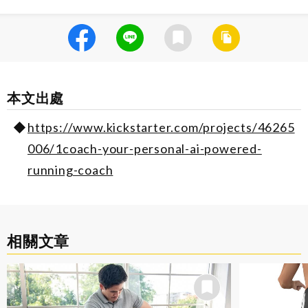
本文出處
https://www.kickstarter.com/projects/46265
006/1coach-your-personal-ai-powered-
running-coach
相關文章