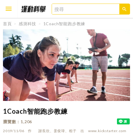
首頁
感測科技
1Coach智能跑步教練
取消
確定
1Coach智能跑步教練
瀏覽數
1,206
2019/11/06
作
謝長欣、姜俊瑋、相子
出
www.kickstarter.com