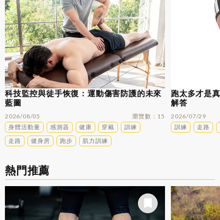
科技監控與徒手恢復：運動傷害防護的未來
跑太多才是
藍圖
解答
2026/08/05
瀏覽數
15
2026/07/29
身體活動量
感測器
健康
穿戴
訓練
訓練
走路
走路
健身房
跑步
肌力訓練
熱門推薦