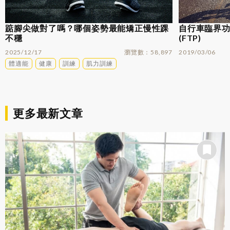
踮腳尖做對了嗎？哪個姿勢最能矯正慢性踝
自行車臨界功率
不穩
(FTP)
2025/12/17
瀏覽數
58,897
2019/03/06
體適能
健康
訓練
肌力訓練
更多最新文章