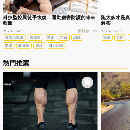
科技監控與徒手恢復：運動傷害防護的未來
跑太多才是
藍圖
解答
2026/08/05
瀏覽數
23
2026/07/29
身體活動量
感測器
健康
穿戴
訓練
訓練
走路
走路
健身房
跑步
肌力訓練
熱門推薦