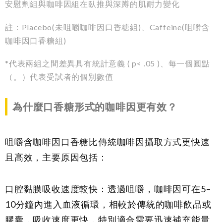
安慰劑組與咖啡因組在臥推與深蹲的肌耐力變化
註：Placebo(未咀嚼咖啡因口香糖組)、Caffeine(咀嚼含
咖啡因口香糖組)
*代表兩組之間差異具有統計意義 ( p< .05 )、每一個圓點
（。）代表受試者的個別數值
為什麼口香糖形式的咖啡因更有效？
咀嚼含咖啡因口香糖比傳統咖啡因攝取方式更快速
且高效，主要原因包括：
口腔黏膜吸收速度較快：透過咀嚼，咖啡因可在5–
10分鐘內進入血液循環，相較於傳統的咖啡飲品或
膠囊，吸收速度更快，特別適合需要迅速補充能量