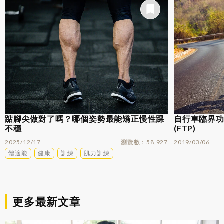
踮腳尖做對了嗎？哪個姿勢最能矯正慢性踝
自行車臨界功率
不穩
(FTP)
2025/12/17
瀏覽數
58,927
2019/03/06
體適能
健康
訓練
肌力訓練
更多最新文章