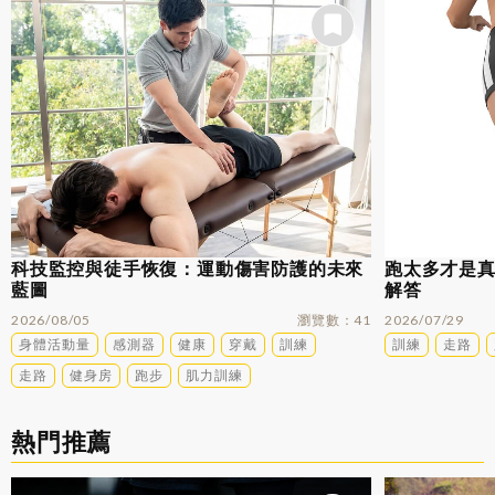
科技監控與徒手恢復：運動傷害防護的未來
跑太多才是
藍圖
解答
2026/08/05
瀏覽數
41
2026/07/29
身體活動量
感測器
健康
穿戴
訓練
訓練
走路
走路
健身房
跑步
肌力訓練
熱門推薦