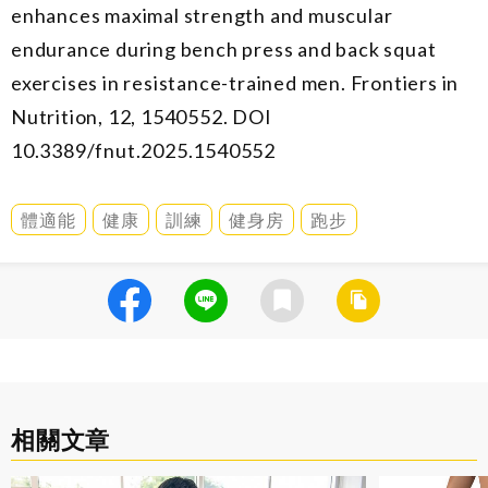
enhances maximal strength and muscular
endurance during bench press and back squat
exercises in resistance-trained men. Frontiers in
Nutrition, 12, 1540552. DOI
10.3389/fnut.2025.1540552
體適能
健康
訓練
健身房
跑步
相關文章