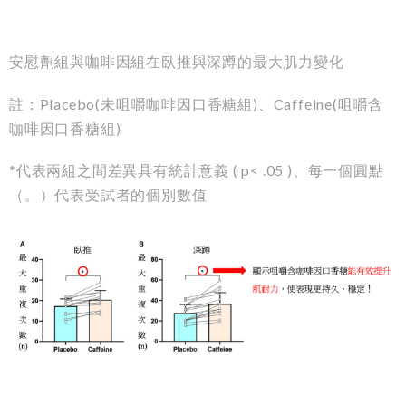
安慰劑組與咖啡因組在臥推與深蹲的最大肌力變化
註：Placebo(未咀嚼咖啡因口香糖組)、Caffeine(咀嚼含
咖啡因口香糖組)
*代表兩組之間差異具有統計意義 ( p< .05 )、每一個圓點
（。）代表受試者的個別數值