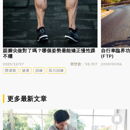
踮腳尖做對了嗎？哪個姿勢最能矯正慢性踝
自行車臨界功率
不穩
(FTP)
2025/12/17
瀏覽數
58,917
2019/03/06
體適能
健康
訓練
肌力訓練
更多最新文章