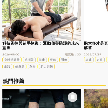
科技監控與徒手恢復：運動傷害防護的未來
跑太多才是
藍圖
解答
2026/08/05
瀏覽數
35
2026/07/29
身體活動量
感測器
健康
穿戴
訓練
訓練
走路
走路
健身房
跑步
肌力訓練
熱門推薦