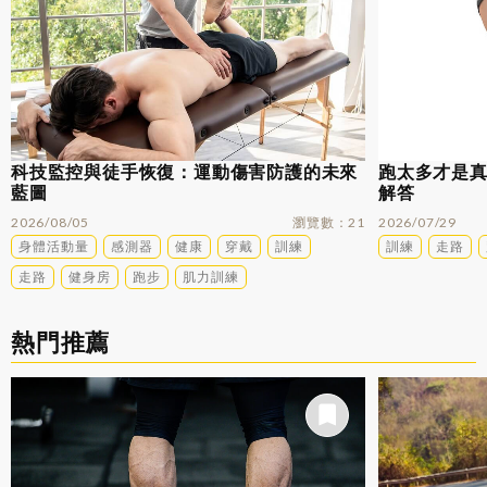
科技監控與徒手恢復：運動傷害防護的未來
跑太多才是
藍圖
解答
2026/08/05
瀏覽數
21
2026/07/29
身體活動量
感測器
健康
穿戴
訓練
訓練
走路
走路
健身房
跑步
肌力訓練
熱門推薦