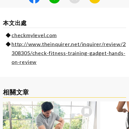
本文出處
checkmylevel.com
http://www.theinquirer.net/inquirer/review/2
308305/check-fitness-training-gadget-hands-
on-review
相關文章