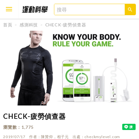
首頁
感測科技
CHECK-疲勞偵查器
取消
確定
CHECK-疲勞偵查器
瀏覽數
1,775
2019/07/17
作者
陳贊仰，相子元
出處
checkmylevel.com