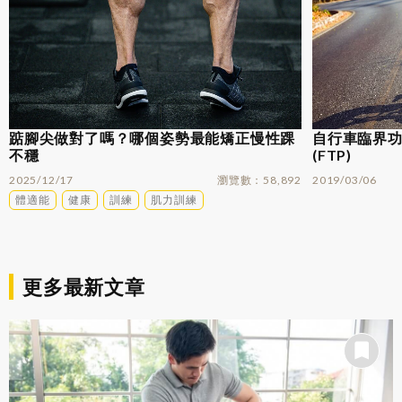
踮腳尖做對了嗎？哪個姿勢最能矯正慢性踝
自行車臨界功率
不穩
(FTP)
2025/12/17
瀏覽數
58,892
2019/03/06
體適能
健康
訓練
肌力訓練
更多最新文章