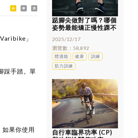
踮腳尖做對了嗎？哪個
姿勢最能矯正慢性踝不
穩
ribike」
2025/12/17
瀏覽數
58,892
體適能
健康
訓練
肌力訓練
腳踩手踏。單
，如果你使用
自行車臨界功率 (CP)