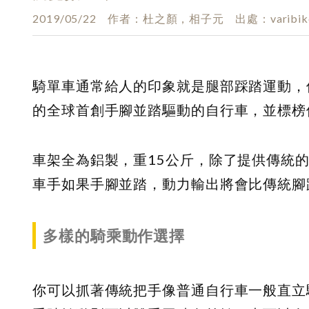
2019/05/22
作者
杜之顏，相子元
出處
varibi
騎單車通常給人的印象就是腿部踩踏運動，但43歲
的全球首創手腳並踏驅動的自行車，並標榜
車架全為鋁製，重15公斤，除了提供傳統
車手如果手腳並踏，動力輸出將會比傳統腳踩
多樣的騎乘動作選擇
你可以抓著傳統把手像普通自行車一般直立