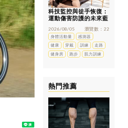
科技監控與徒手恢復：
跑太多
運動傷害防護的未來藍
兇？足
圖
解答
2026/08/05
瀏覽數
22
2026/0
身體活動量
感測器
訓練
健康
穿戴
訓練
走路
健身房
跑步
肌力訓練
熱門推薦