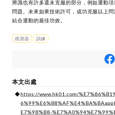
辨識也有許多還未克服的部分，例如運動項
問題。未來如果技術許可，成功克服以上問
結合運動的最佳功效。
感測器
訓練
本文出處
https://www.hk01.com/%E7%86
6%99%E6%B8%AF%E4%BA%BAapp
E7%9B%B8-%E7%A0%94%E7%99%B