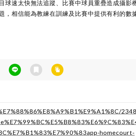
目球速太快無法追蹤、比賽中球員重疊造成攝影
題，相信能為教練在訓練及比賽中提供有利的數
%B1%E7%88%86%E8%A9%B1%E9%A1%8C/234
le%E7%99%BC%E5%B8%83%E6%9C%83%
C%E7%B1%83%E7%90%83app-homecourt-