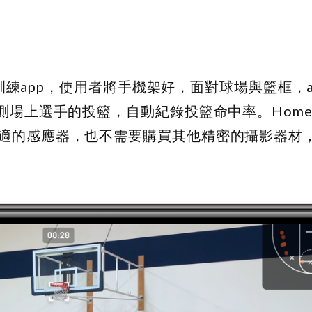
球訓練app，使用者將手機架好，面對球場與籃框，
場上選手的投籃，自動紀錄投籃命中率。HomeC
適的感應器，也不需要購買其他精密的攝影器材