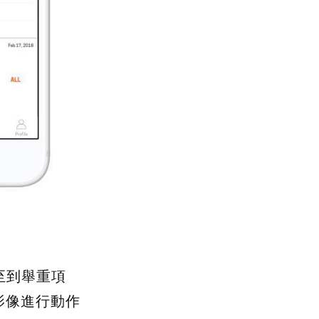
至到舉重項
影像進行動作