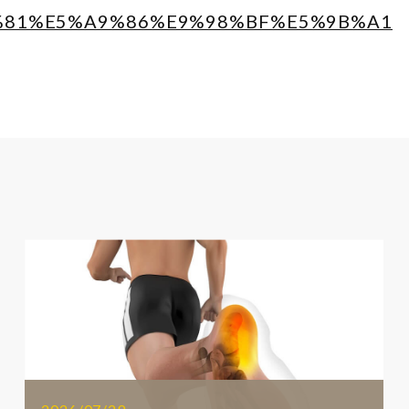
%81%E5%A9%86%E9%98%BF%E5%9B%A1