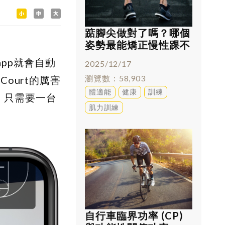
踮腳尖做對了嗎？哪個
姿勢最能矯正慢性踝不
穩
app就會自動
2025/12/17
瀏覽數
58,903
ourt的厲害
體適能
健康
訓練
，只需要一台
肌力訓練
自行車臨界功率 (CP)