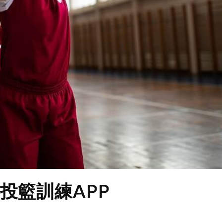
慧投籃訓練APP