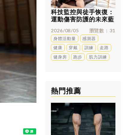
科技監控與徒手恢復：
跑太多
運動傷害防護的未來藍
兇？足
圖
解答
2026/08/05
瀏覽數
31
2026/0
身體活動量
感測器
訓練
健康
穿戴
訓練
走路
健身房
跑步
肌力訓練
熱門推薦