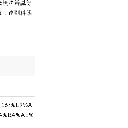
機無法辨識等
據，達到科學
816/%E9%A
E4%BA%AE%