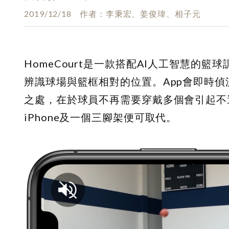
2019/12/18
作者
李秉宏、姜俊瑋、相子元
HomeCourt是一款搭配AI人工智慧的籃
辨識球場與籃框相對的位置。App會即時偵測
之處，在於球員不再需要穿戴多個會引起不
iPhone及一個三腳架便可取代。