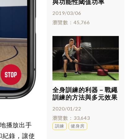
與功能性閾值功率
(FTP)
2019/03/06
瀏覽數
45,766
全身訓練的利器－戰繩
訓練的方法與多元效果
2020/01/22
瀏覽數
33,643
作地播放出手
訓練
健身房
和紀錄，讓使