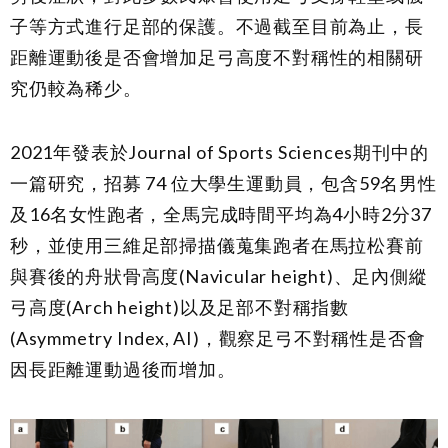
子等方式進行足部的保護。不過截至目前為止，長
距離運動後是否會增加足弓高度不對稱性的相關研
究仍較為稀少。
2021年發表於Journal of
Sports Sciences
期刊中的
一篇研究，招募
74
位大學生運動員，包含
59
名男性
及
16
名女性跑者，全馬完成時間平均為
4
小時
2
分
37
秒，並使用三維足部掃描儀蒐集跑者在馬拉松賽前
與賽後的舟狀骨高度(Navicular height)、足內側縱
弓高度(Arch height)以及足部不對稱指數
(Asymmetry Index, AI)，觀察足弓不對稱性是否會
因長距離運動過後而增加。