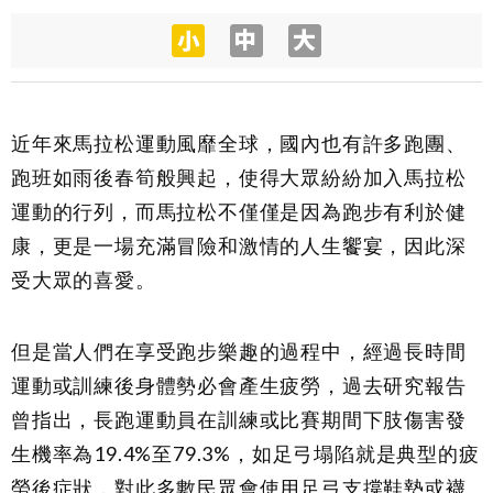
近年來馬拉松運動風靡全球，國內也有許多跑團、
跑班如雨後春筍般興起，使得大眾紛紛加入馬拉松
運動的行列，而馬拉松不僅僅是因為跑步有利於健
康，更是一場充滿冒險和激情的人生饗宴，因此深
受大眾的喜愛。
但是當人們在享受跑步樂趣的過程中，經過長時間
運動或訓練後身體勢必會產生疲勞，過去研究報告
曾指出，長跑運動員在訓練或比賽期間下肢傷害發
生機率為
19.4%
至
79.3%
，如足弓塌陷就是典型的疲
勞後症狀，對此多數民眾會使用足弓支撐鞋墊或襪