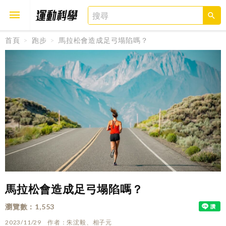
首頁
跑步
馬拉松會造成足弓塌陷嗎？
取消
確定
馬拉松會造成足弓塌陷嗎？
瀏覽數
1,553
2023/11/29
作者
朱浤毅、相子元