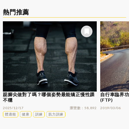
熱門推薦
踮腳尖做對了嗎？哪個姿勢最能矯正慢性踝
自行車臨界功率
不穩
(FTP)
2025/12/17
瀏覽數
58,892
2019/03/06
體適能
健康
訓練
肌力訓練