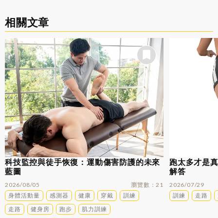
相關文章
科技監控與徒手恢復：運動傷害防護的未來
跑太多才是
藍圖
解答
2026/08/05
瀏覽數
21
2026/07/29
身體活動量
感測器
健康
穿戴
訓練
訓練
走路
走路
健身房
跑步
肌力訓練