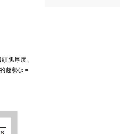
股四頭肌厚度、
的趨勢(
p
=