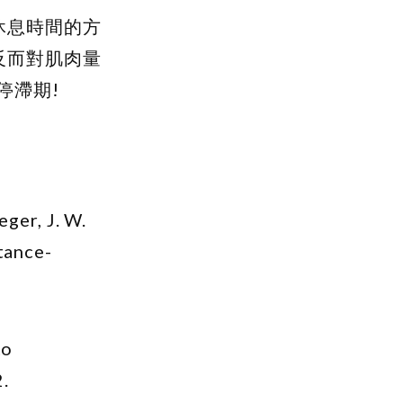
休息時間的方
反而對肌肉量
停滯期!
ieger, J. W.
tance-
to
.