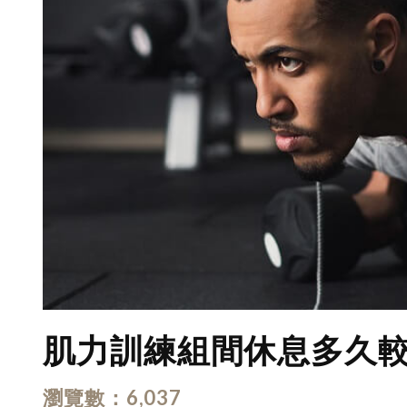
肌力訓練組間休息多久較
瀏覽數
6,037