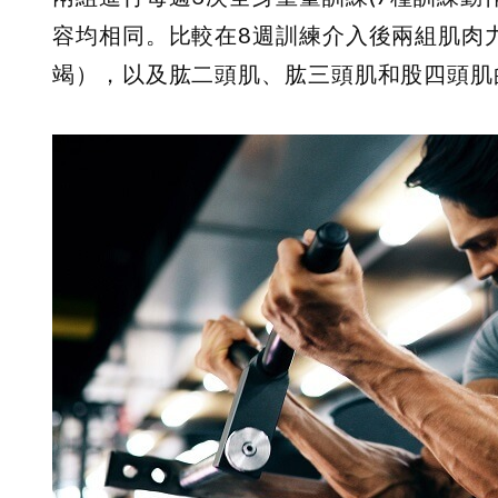
容均相同。比較在8週訓練介入後兩組肌肉力量
竭），以及肱二頭肌、肱三頭肌和股四頭肌的肌肉厚度(