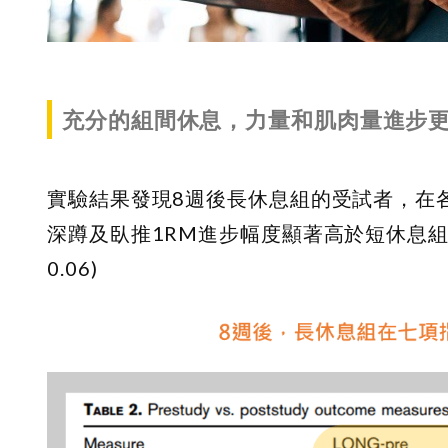
充分的組間休息，力量和肌肉量進步更
實驗結果發現8週後長休息組的受試者，在
深蹲及臥推1RM進步幅度顯著高於短休息組
0.06)