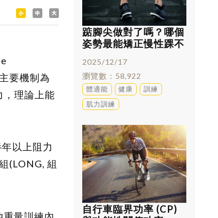
踮腳尖做對了嗎？哪個
姿勢最能矯正慢性踝不
穩
e
2025/12/17
瀏覽數
58,922
肉肥大的主要機制為
體適能
健康
訓練
力，理論上能
肌力訓練
3位有半年以上阻力
LONG, 組
自行車臨界功率 (CP)
他重量訓練內