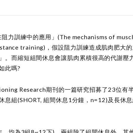
中的應用」(The mechanisms of muscl
n to resistance training)，假設阻力訓練造成肌
」。而縮短組間休息會讓肌肉累積很高的代謝壓
如此嗎?
 Conditioning Research期刊的一篇研究招募了2
SHORT, 組間休息1分鐘，n=12)及長休息組(
作，均為3組8~12下)，兩組除了組間休息外，其