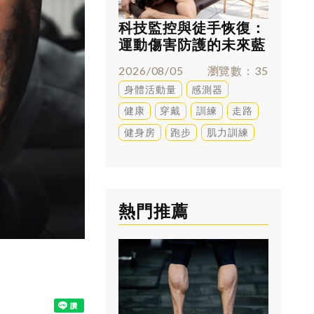
科技監控與徒手恢復：
跑太多
運動傷害防護的未來藍
兇？足
圖
解答
2026/08/05
瀏覽數
35
2026/0
身體活動量
感測器
訓練
健康
穿戴
訓練
走路
健身房
跑步
肌力訓練
熱門推薦