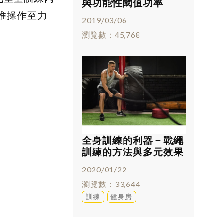
與功能性閾值功率
(FTP)
臥推操作至力
2019/03/06
瀏覽數
45,768
全身訓練的利器－戰繩
訓練的方法與多元效果
2020/01/22
瀏覽數
33,644
訓練
健身房