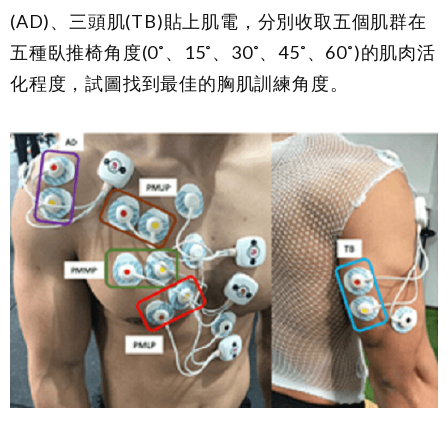
(AD)、三頭肌(TB)貼上肌電，分別收取五個肌群在
五種臥推椅角度(0˚、15˚、30˚、45˚、60˚)的肌肉活
化程度，試圖找到最佳的胸肌訓練角度。