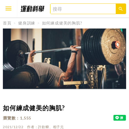
首頁
健身訓練
如何練成健美的胸肌?
取消
確定
如何練成健美的胸肌?
瀏覽數
1,555
2021/12/22
作者
許欽幃、相子元