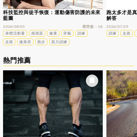
科技監控與徒手恢復：運動傷害防護的未來
跑太多才是
藍圖
解答
2026/08/05
瀏覽數
18
2026/07/29
身體活動量
感測器
健康
穿戴
訓練
訓練
走路
走路
健身房
跑步
肌力訓練
熱門推薦