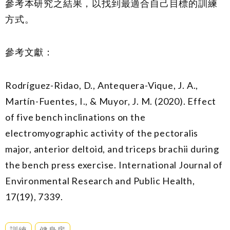
參考本研究之結果，以找到最適合自己目標的訓練
方式。
參考文獻：
Rodríguez-Ridao, D., Antequera-Vique, J. A.,
Martín-Fuentes, I., & Muyor, J. M. (2020). Effect
of five bench inclinations on the
electromyographic activity of the pectoralis
major, anterior deltoid, and triceps brachii during
the bench press exercise. International Journal of
Environmental Research and Public Health,
17
(19), 7339.
訓練
健身房