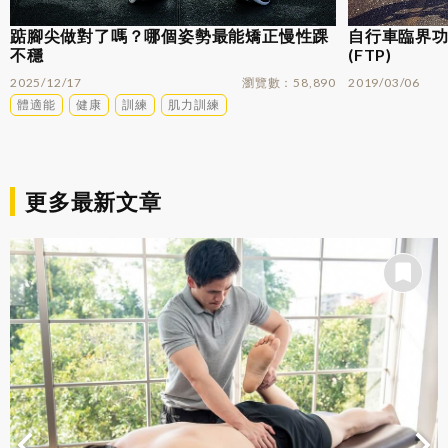
踮腳尖做對了嗎？哪個姿勢最能矯正慢性踝
自行車臨界功率
不穩
(FTP)
2025/12/17
瀏覽數
58,890
2019/03/06
體適能
健康
訓練
肌力訓練
更多最新文章