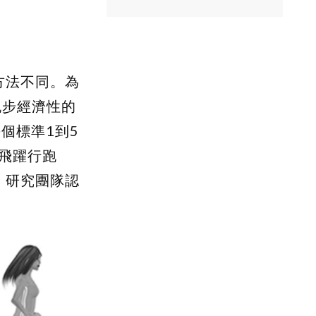
方法不同。為
者跑步經濟性的
每個標準1到5
飛躍行跑
。研究團隊認