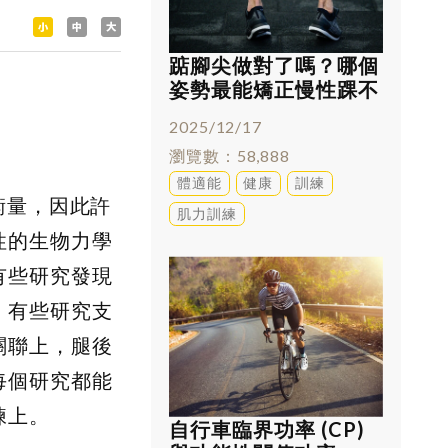
踮腳尖做對了嗎？哪個
姿勢最能矯正慢性踝不
穩
2025/12/17
瀏覽數
58,888
體適能
健康
訓練
衡量，因此許
肌力訓練
性的生物力學
有些研究發現
，有些研究支
關聯上，腿後
每個研究都能
練上。
自行車臨界功率 (CP)