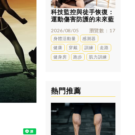
科技監控與徒手恢復：
跑太多
運動傷害防護的未來藍
兇？足
圖
解答
2026/08/05
瀏覽數
17
2026/0
身體活動量
感測器
訓練
健康
穿戴
訓練
走路
健身房
跑步
肌力訓練
熱門推薦