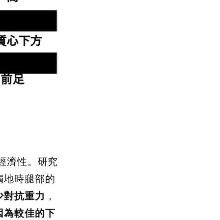
經濟性。研究
觸地時腿部的
少對抗重力
，
因為較佳的下