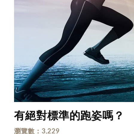
有絕對標準的跑姿嗎？
瀏覽數
3,229