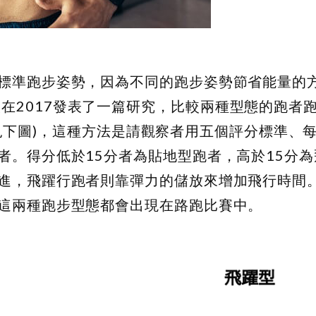
標準跑步姿勢，因為不同的跑步姿勢節省能量的
ana等人在2017發表了一篇研究，比較兩種型態的跑
 (見下圖)，這種方法是請觀察者用五個評分標準、
者。得分低於15分者為貼地型跑者，高於15分為
進，飛躍行跑者則靠彈力的儲放來增加飛行時間
這兩種跑步型態都會出現在路跑比賽中。