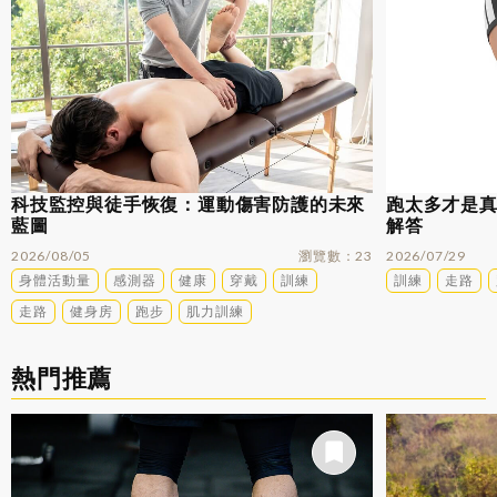
科技監控與徒手恢復：運動傷害防護的未來
跑太多才是
藍圖
解答
2026/08/05
瀏覽數
23
2026/07/29
身體活動量
感測器
健康
穿戴
訓練
訓練
走路
走路
健身房
跑步
肌力訓練
熱門推薦