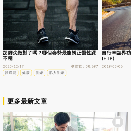
踮腳尖做對了嗎？哪個姿勢最能矯正慢性踝
自行車臨界功率
不穩
(FTP)
2025/12/17
瀏覽數
58,897
2019/03/06
體適能
健康
訓練
肌力訓練
更多最新文章