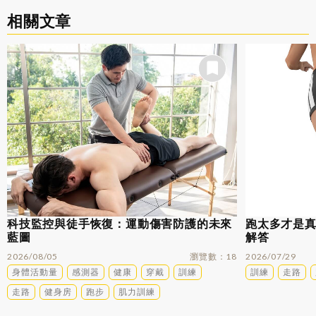
相關文章
科技監控與徒手恢復：運動傷害防護的未來
跑太多才是
藍圖
解答
2026/08/05
瀏覽數
18
2026/07/29
身體活動量
感測器
健康
穿戴
訓練
訓練
走路
走路
健身房
跑步
肌力訓練