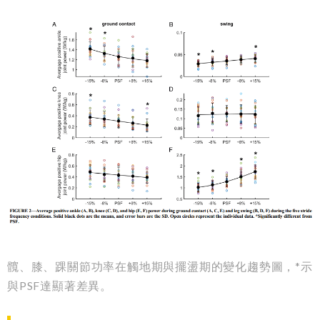
髖、膝、踝關節功率在觸地期與擺盪期的變化趨勢圖，*示
與PSF達顯著差異。