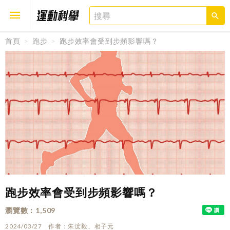
首頁
跑步
跑步效率會受到步頻影響嗎？
取消
確定
跑步效率會受到步頻影響嗎？
瀏覽數
1,509
2024/03/27
作者
朱浤毅、相子元