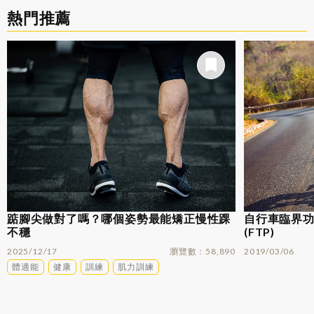
熱門推薦
踮腳尖做對了嗎？哪個姿勢最能矯正慢性踝
自行車臨界功率
不穩
(FTP)
2025/12/17
瀏覽數
58,890
2019/03/06
體適能
健康
訓練
肌力訓練