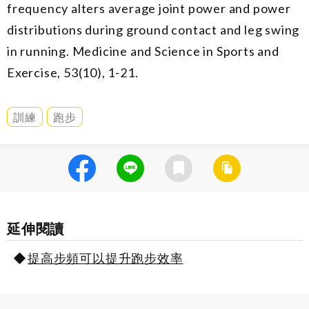
frequency alters average joint power and power
distributions during ground contact and leg swing
in running. Medicine and Science in Sports and
Exercise, 53(10), 1-21.
訓練
跑步
延伸閱讀
提高步頻可以提升跑步效率