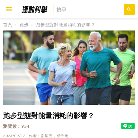
首頁
跑步
跑步型態對能量消耗的影響？
取消
確定
跑步型態對能量消耗的影響？
瀏覽數
954
2023/09/27
作者
謝曜光，相子元