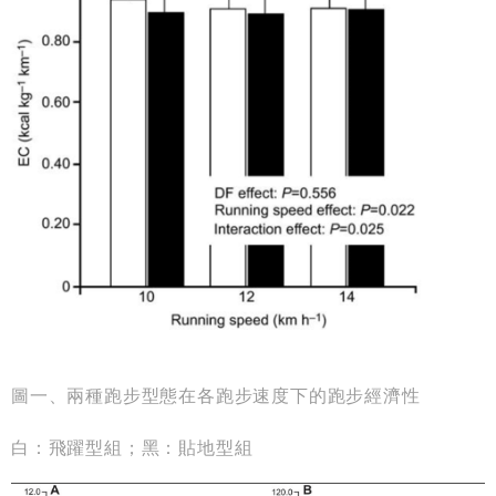
圖一、兩種跑步型態在各跑步速度下的跑步經濟性
白：飛躍型組；黑：貼地型組