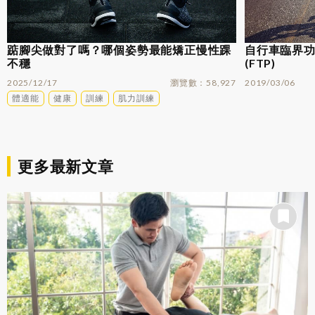
踮腳尖做對了嗎？哪個姿勢最能矯正慢性踝
自行車臨界功率
不穩
(FTP)
2025/12/17
瀏覽數
58,927
2019/03/06
體適能
健康
訓練
肌力訓練
更多最新文章