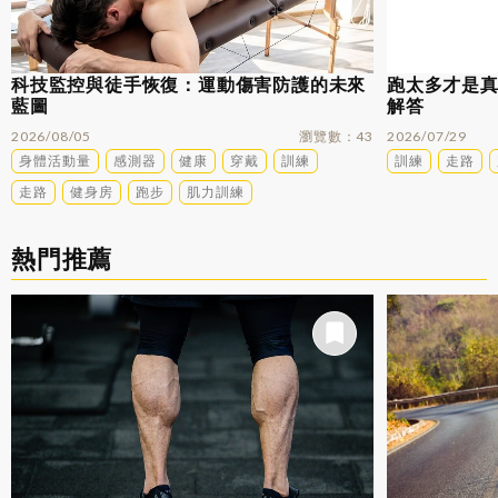
科技監控與徒手恢復：運動傷害防護的未來
跑太多才是
藍圖
解答
2026/08/05
瀏覽數
43
2026/07/29
身體活動量
感測器
健康
穿戴
訓練
訓練
走路
走路
健身房
跑步
肌力訓練
熱門推薦