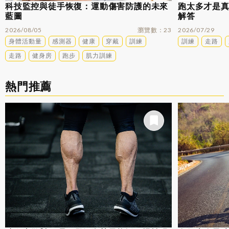
科技監控與徒手恢復：運動傷害防護的未來
跑太多才是
藍圖
解答
2026/08/05
瀏覽數
23
2026/07/29
身體活動量
感測器
健康
穿戴
訓練
訓練
走路
走路
健身房
跑步
肌力訓練
熱門推薦