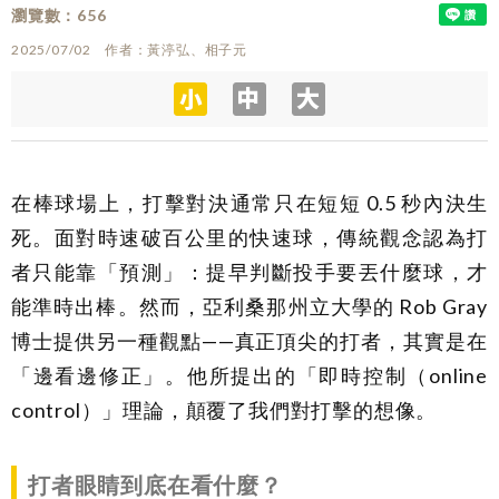
瀏覽數
656
2025/07/02
作者
黃渟弘、相子元
在棒球場上，打擊對決通常只在短短 0.5 秒內決生
死。面對時速破百公里的快速球，傳統觀念認為打
者只能靠「預測」：提早判斷投手要丟什麼球，才
能準時出棒。然而，亞利桑那州立大學的 Rob Gray
博士提供另一種觀點——真正頂尖的打者，其實是在
「邊看邊修正」。他所提出的「即時控制（online
control）」理論，顛覆了我們對打擊的想像。
打者眼睛到底在看什麼？