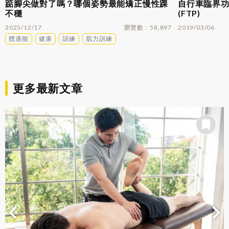
踮腳尖做對了嗎？哪個姿勢最能矯正慢性踝
自行車臨界功率
不穩
(FTP)
2025/12/17
瀏覽數
58,897
2019/03/06
體適能
健康
訓練
肌力訓練
更多最新文章