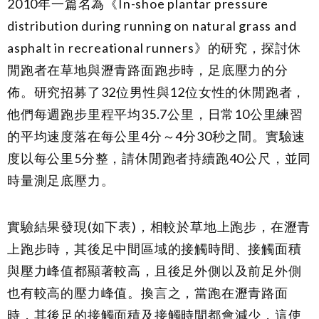
2010年一篇名為《In-shoe plantar pressure
distribution during running on natural grass and
asphalt in recreational runners》的研究，探討休
閒跑者在草地與瀝青路面跑步時，足底壓力的分
佈。研究招募了32位男性與12位女性的休閒跑者，
他們每週跑步里程平均35.7公里，日常10公里練習
的平均速度落在每公里4分～4分30秒之間。實驗速
度以每公里5分整，請休閒跑者持續跑40公尺，並同
時量測足底壓力。
實驗結果發現(如下表)，相較於草地上跑步，在瀝青
上跑步時，其後足中間區域的接觸時間、接觸面積
與壓力峰值都顯著較高，且後足外側以及前足外側
也有較高的壓力峰值。換言之，當跑在瀝青路面
時，其後足的接觸面積及接觸時間都會減少，這使