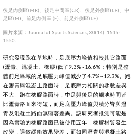
後足內側區(MR)、後足中間區(CR)、後足外側區(LR)、中
足區(M)、前足內側區 (F)、前足外側區(LF)
圖片來源：Journal of Sports Sciences, 30(14), 1545-
1550.
研究發現跑在草地時，足底壓力峰值相較其它路面
(瀝青、混凝土、橡膠)低了9.3%~16.6%；特別是整
體前足區域的足底壓力峰值減少了4.7%~12.3%。跑
在瀝青與混凝土路面時，足底壓力相關的參數差異
不大。跑在橡膠路面時，中足與後足的觸地時間皆
比瀝青路面來得短，而足底壓力峰值與積分皆與瀝
青及混凝土路面無顯著差異。該研究者推測可能是
因為實驗的橡膠路面已被使用五年，橡膠材質發生
改變，導致緩衝效果變差，而如同瀝青與混凝土路