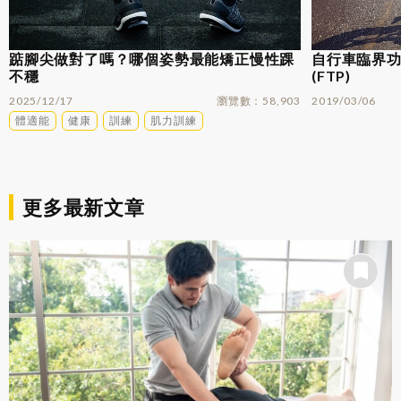
踮腳尖做對了嗎？哪個姿勢最能矯正慢性踝
自行車臨界功率
不穩
(FTP)
2025/12/17
瀏覽數
58,903
2019/03/06
體適能
健康
訓練
肌力訓練
更多最新文章