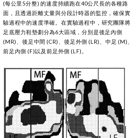
(每公里5分整) 的速度持續跑在40公尺長的各種路
面，且透過距離丈量與分段計時器的監控，確保實
驗過程中的速度準確。在實驗過程中，研究團隊將
足底壓力鞋墊劃分為6大區域，分別是後足內側
(MR)、後足中間 (CR)、後足外側 (LR)、中足 (M)、
前足內側 (F)以及前足外側 (LF)。