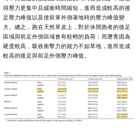
得壓力更集中且緩衝時間縮短，進而造成較高的後
足壓力峰值以及使前掌外側著地時的壓力峰值變
大。總之，跑在天然草皮上，對於休閒跑者的後足
區域與前足外側區域會有較輕的負荷；而瀝青因為
硬度較高，吸收衝擊力的能力不如草地，進而造成
較高的後足與前足外側壓力峰值。