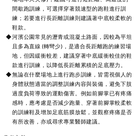
間歇跑訓練，可選擇穿著競速型的跑鞋進行訓
練；若要進行長距離訓練則建議著中底較柔軟的
鞋款。
河濱公園常見的瀝青或混凝土路面，因較為平坦
且多為直線 (轉彎少)，是適合長距離跑的練習場
地，但因緩衝較差，建議穿著中底緩衝較佳的鞋
款進行訓練，以降低長距離累積的足底壓力。
無論在什麼場地上進行跑步訓練，皆需視個人的
身體狀態適當的調整訓練內容與裝備，避免下肢
過度負荷導致的運動傷害。例如前腳掌已有疼痛
感時，應考慮是否減少跑量、穿著前腳掌較柔軟
的訓練鞋及增加足底筋膜放鬆，並觀察疼痛是否
有所改善，亦或尋求專業醫師建議。