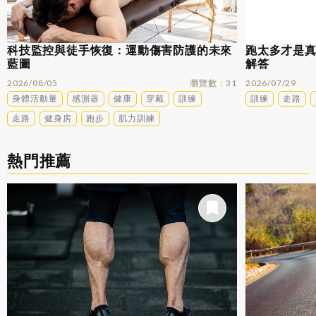
科技監控與徒手恢復：運動傷害防護的未來
跑太多才是
藍圖
解答
2026/08/05
瀏覽數
31
2026/07/29
身體活動量
感測器
健康
穿戴
訓練
訓練
走路
走路
健身房
跑步
肌力訓練
熱門推薦