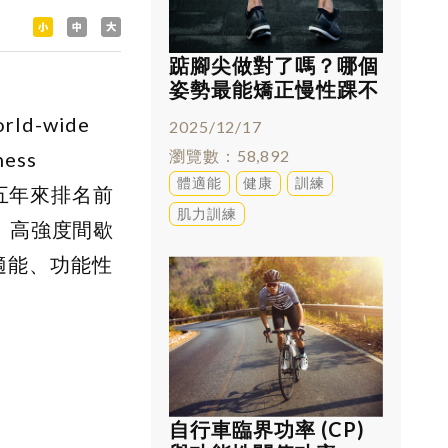
踮腳尖做對了嗎？哪個
姿勢最能矯正慢性踝不
穩
d-wide
2025/12/17
瀏覽數
58,892
ess
體適能
健康
訓練
這五年來排名前
肌力訓練
、高強度間歇
適能、功能性
自行車臨界功率 (CP)