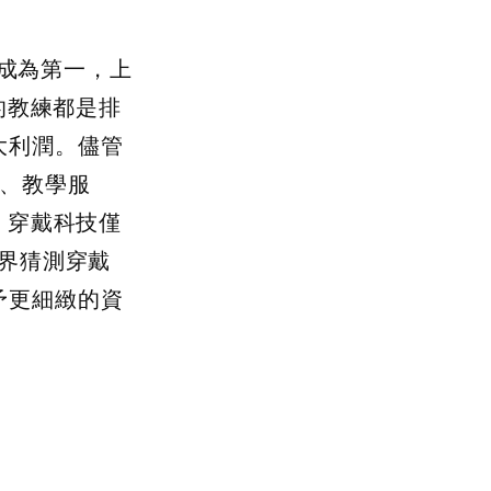
又成為第一，上
的教練都是排
大利潤。儘管
備、教學服
，穿戴科技僅
各界猜測穿戴
予更細緻的資