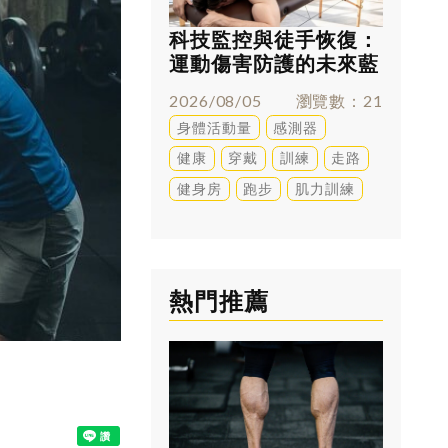
科技監控與徒手恢復：
跑太多
運動傷害防護的未來藍
兇？足
圖
解答
2026/08/05
瀏覽數
21
2026/0
身體活動量
感測器
訓練
健康
穿戴
訓練
走路
健身房
跑步
肌力訓練
熱門推薦