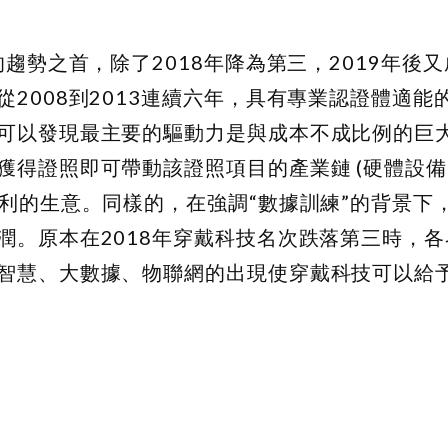
趨勢之首，除了2018年降為第三，2019年後
2008到2013連續六年，具有專業認證體適能
可以發現最主要的驅動力是與成本不成比例的巨
獲得證照即可帶動該證照項目的產業鏈 (硬體設
利的生意。同樣的，在強調“數據訓練”的背景下
潤。原本在2018年穿戴科技名次跌落第三時，
智慧、大數據、物聯網的出現使穿戴科技可以給