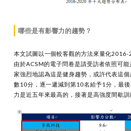
哪些是有影響力的趨勢？
本文試圖以一個較客觀的方法來量化2016
由於ACSM的電子問卷是請受訪者依照可能
家強烈地認為這是健身趨勢，或許代表這個
數10分，逐一遞減到第10名給予1分，最
力是近五年來最高的，接著是高強度間歇訓