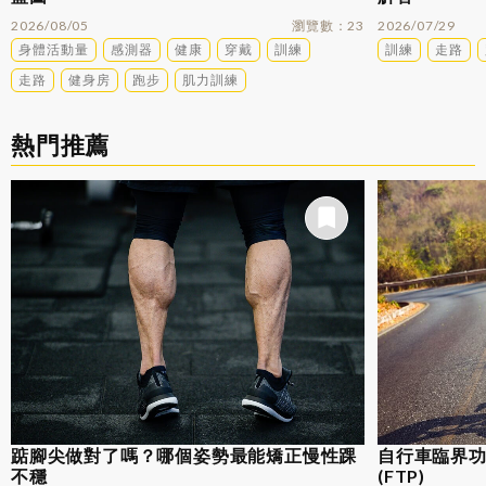
2026/08/05
瀏覽數
23
2026/07/29
身體活動量
感測器
健康
穿戴
訓練
訓練
走路
走路
健身房
跑步
肌力訓練
熱門推薦
踮腳尖做對了嗎？哪個姿勢最能矯正慢性踝
自行車臨界功率
不穩
(FTP)