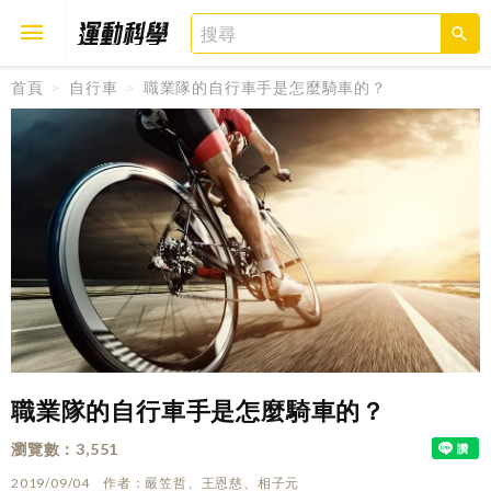
首頁
自行車
職業隊的自行車手是怎麼騎車的？
取消
確定
職業隊的自行車手是怎麼騎車的？
瀏覽數
3,551
2019/09/04
作者
嚴笠哲、王恩慈、相子元