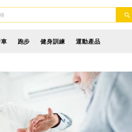
取消
確定
行車
跑步
健身訓練
運動產品
活