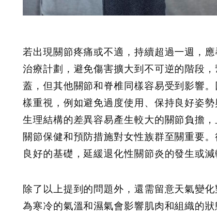
若出現關節疼痛或不適，持續超過一週，應
治療計劃，避免傷害擴大到不可逆的階段，
蓋，但其他關節和脊椎同樣容易受到影響。
樣重視，例如避免過度使用、保持良好姿勢
生理結構的差異容易產生較大的關節負擔，
關節保健和預防措施對女性族群至關重要。
良好的基礎，延緩退化性關節炎的發生或減
除了以上提到的問題外，還需留意天氣變化
為寒冷的氣溫和濕氣會影響肌肉和組織的狀