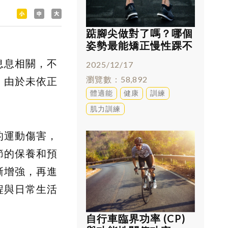
踮腳尖做對了嗎？哪個
姿勢最能矯正慢性踝不
穩
息息相關，不
2025/12/17
瀏覽數
58,892
，由於未依正
體適能
健康
訓練
。
肌力訓練
的運動傷害，
節的保養和預
漸增強，再進
程與日常生活
自行車臨界功率 (CP)