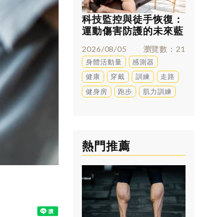
科技監控與徒手恢復：
跑太多
運動傷害防護的未來藍
兇？足
圖
解答
2026/08/05
瀏覽數
21
2026/0
身體活動量
感測器
訓練
健康
穿戴
訓練
走路
健身房
跑步
肌力訓練
熱門推薦