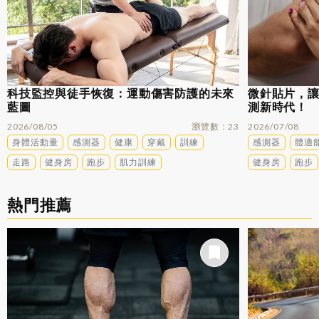
科技監控與徒手恢復：運動傷害防護的未來
微針貼片，
藍圖
測新時代！
2026/08/05
瀏覽數
23
2026/07/08
身體活動量
感測器
健康
穿戴
訓練
感測器
體適
走路
健身房
跑步
肌力訓練
健身房
跑步
熱門推薦