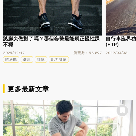
踮腳尖做對了嗎？哪個姿勢最能矯正慢性踝
自行車臨界功率
不穩
(FTP)
2025/12/17
瀏覽數
58,897
2019/03/06
體適能
健康
訓練
肌力訓練
更多最新文章