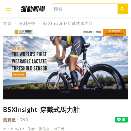
首頁
感測科技
BSXInsight-穿戴式馬力計
取消
確定
BSXInsight-穿戴式馬力計
瀏覽數
790
2019/06/19
作者
張佑全，相子元