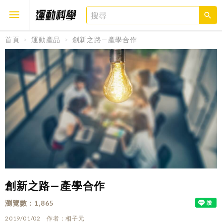
首頁
運動產品
創新之路—產學合作
取消
確定
創新之路—產學合作
瀏覽數
1,865
2019/01/02
作者
相子元