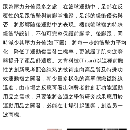
跟為壓力分佈最多之處，在籃球運動中，足部在反
覆性的足跟衝擊與前腳掌推蹬，足部的緩衝優劣與
否，將影響隨後運動中的表現。機能籃球襪的特殊
緩衝墊設計，不但可完整保護前腳掌、後腳跟，同
時減少其壓力分佈(如下圖)，將每一步的衝擊力平均
化，降低了運動傷害發生機率，更減緩了肌肉疲勞
與提升了產品舒適度。太肯科技(Titan)以這種前瞻
性的創新思考配合純熟的技術走向高品質及特殊功
效運動襪之開發，朝少量多樣化的高單價織襪路線
邁進，由市場之反應可看出消費者對創新功能運動
用品之需求，只要能將合適之學術研究成果應用於
運動用品之開發，必能在市場引起迴響，創造另一
波商機。