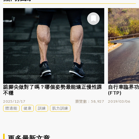
踮腳尖做對了嗎？哪個姿勢最能矯正慢性踝
自行車臨界功率
不穩
(FTP)
2025/12/17
瀏覽數
58,927
2019/03/06
體適能
健康
訓練
肌力訓練
更多最新文章