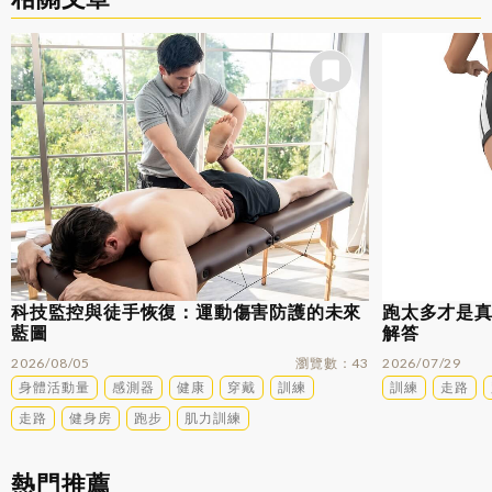
科技監控與徒手恢復：運動傷害防護的未來
跑太多才是
藍圖
解答
2026/08/05
瀏覽數
43
2026/07/29
身體活動量
感測器
健康
穿戴
訓練
訓練
走路
走路
健身房
跑步
肌力訓練
熱門推薦