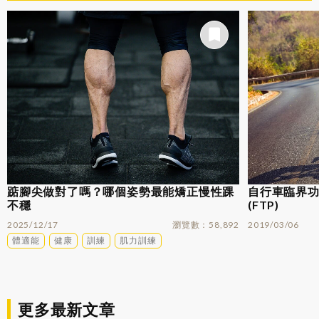
踮腳尖做對了嗎？哪個姿勢最能矯正慢性踝
自行車臨界功率
不穩
(FTP)
2025/12/17
瀏覽數
58,892
2019/03/06
體適能
健康
訓練
肌力訓練
更多最新文章