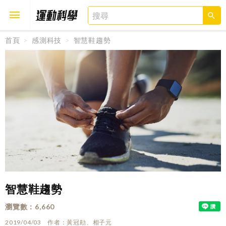
首頁
感測科技
智慧鞋趨勢
取消
確定
智慧鞋趨勢
瀏覽數
6,660
2019/04/03
作者
黃冠勛、相子元