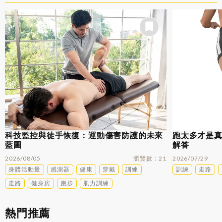
科技監控與徒手恢復：運動傷害防護的未來
跑太多才是
藍圖
解答
2026/08/05
瀏覽數
21
2026/07/29
身體活動量
感測器
健康
穿戴
訓練
訓練
走路
走路
健身房
跑步
肌力訓練
熱門推薦