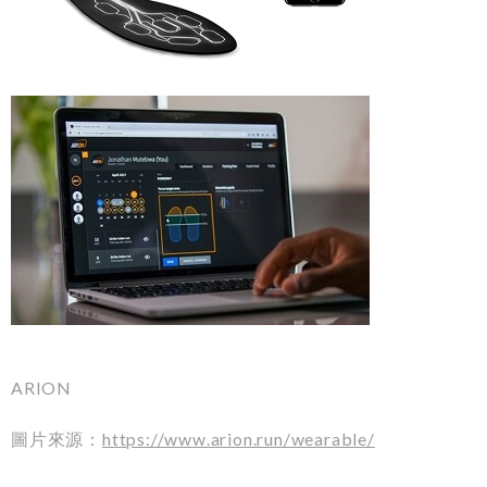
ARION
圖片來源：
https://www.arion.run/wearable/