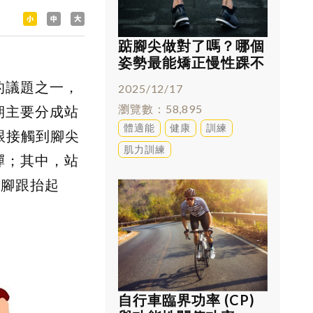
踮腳尖做對了嗎？哪個
姿勢最能矯正慢性踝不
穩
的議題之一，
2025/12/17
瀏覽數
58,895
期主要分成站
體適能
健康
訓練
為腳跟接觸到腳尖
肌力訓練
彈；其中，站
)、腳跟抬起
自行車臨界功率 (CP)