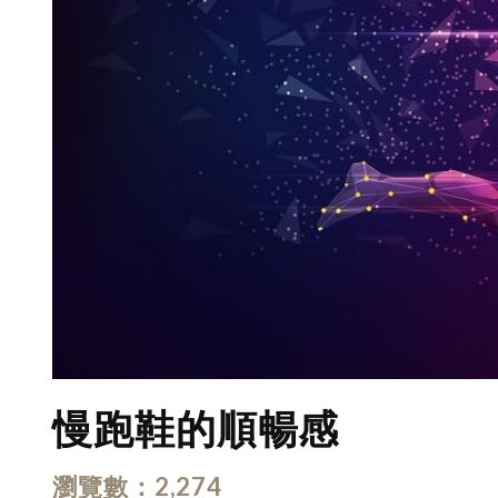
慢跑鞋的順暢感
瀏覽數
2,274