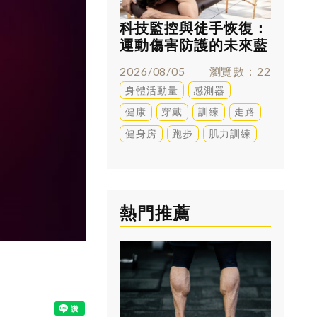
科技監控與徒手恢復：
跑太多
運動傷害防護的未來藍
兇？足
圖
解答
2026/08/05
瀏覽數
22
2026/0
身體活動量
感測器
訓練
健康
穿戴
訓練
走路
健身房
跑步
肌力訓練
熱門推薦