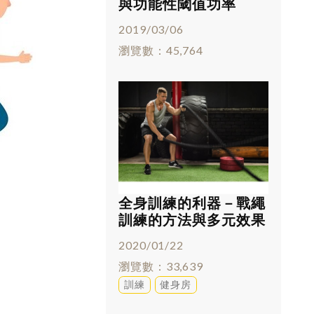
與功能性閾值功率
(FTP)
2019/03/06
瀏覽數
45,764
全身訓練的利器－戰繩
訓練的方法與多元效果
2020/01/22
瀏覽數
33,639
訓練
健身房