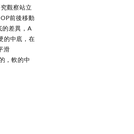
此研究觀察站立
COP前後移動
底的差異，A
硬的中底，在
平滑
峭的，軟的中