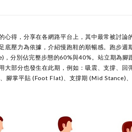
的心得，分享在各網路平台上，其中最常被討論
足底壓力為依據，介紹慢跑鞋的順暢感。跑步週
ing phase)，分別佔完整步態的60%與40%。站立期
用大部分也發生在此期，例如：吸震、支撐、回
腳掌平貼 (Foot Flat)、支撐期 (Mid Stance