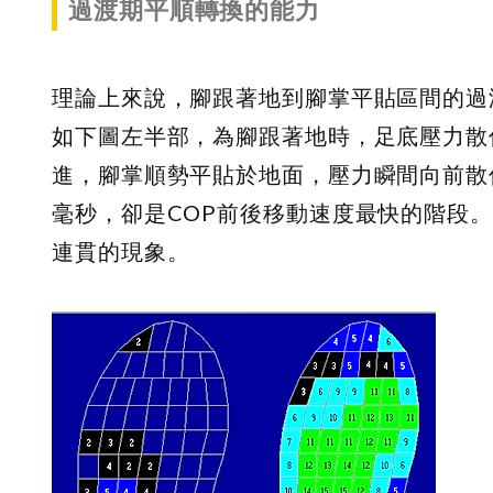
過渡期平順轉換的能力
理論上來說，腳跟著地到腳掌平貼區間的過
如下圖左半部，為腳跟著地時，足底壓力散
進，腳掌順勢平貼於地面，壓力瞬間向前散
毫秒，卻是COP前後移動速度最快的階段
連貫的現象。