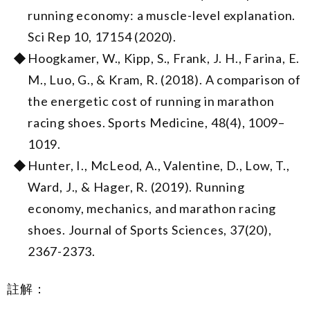
running economy: a muscle-level explanation.
Sci Rep 10, 17154 (2020).
Hoogkamer, W., Kipp, S., Frank, J. H., Farina, E.
M., Luo, G., & Kram, R. (2018). A comparison of
the energetic cost of running in marathon
racing shoes. Sports Medicine, 48(4), 1009–
1019.
Hunter, I., McLeod, A., Valentine, D., Low, T.,
Ward, J., & Hager, R. (2019). Running
economy, mechanics, and marathon racing
shoes. Journal of Sports Sciences, 37(20),
2367-2373.
註解：