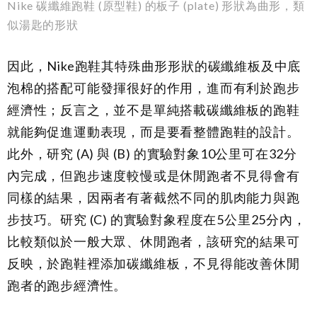
Nike 碳纖維跑鞋 (原型鞋) 的板子 (plate) 形狀為曲形，類
似湯匙的形狀
因此，Nike跑鞋其特殊曲形形狀的碳纖維板及中底
泡棉的搭配可能發揮很好的作用，進而有利於跑步
經濟性；反言之，並不是單純搭載碳纖維板的跑鞋
就能夠促進運動表現，而是要看整體跑鞋的設計。
此外，研究
(A)
與
(B)
的實驗對象10公里可在32分
內完成，但跑步速度較慢或是休閒跑者不見得會有
同樣的結果，因兩者有著截然不同的肌肉能力與跑
步技巧。研究
(C)
的實驗對象程度在5公里25分內，
比較類似於一般大眾、休閒跑者，該研究的結果可
反映，於跑鞋裡添加碳纖維板，不見得能改善休閒
跑者的跑步經濟性。