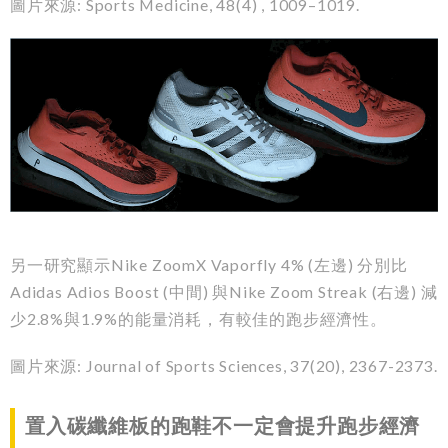
圖片來源: Sports Medicine, 48(4) , 1009–1019.
另一研究顯示Nike ZoomX Vaporfly 4% (左邊) 分別比
Adidas Adios Boost (中間) 與Nike Zoom Streak (右邊) 減
少2.8%與1.9%的能量消耗，有較佳的跑步經濟性。
圖片來源: Journal of Sports Sciences, 37(20), 2367-2373.
置入碳纖維板的跑鞋不一定會提升跑步經濟