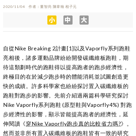
2020/11/04
作者
董智尚 陳韋翰 相子元
自從Nike Breaking 2計畫
[1]
以及Vaporfly系列跑鞋
亮相後，諸多運動品牌紛紛開發碳纖維板跑鞋，期
待這類劃時代的跑鞋得以提高跑者的跑步經濟性，
終極目的在於減少跑步時的體能消耗並試圖創造更
快的成績。許多科學家也紛紛探討置入碳纖維板的
跑鞋對跑步的影響。先前介紹過兩篇科學研究探討
Nike Vaporfly系列跑鞋 (原型鞋與Vaporfly4%) 對跑
步經濟性的影響，顯示皆能提高跑者的經濟性，延
伸閱讀《
穿Nike Vaporfly跑步真的比較省力嗎?
》。
然而並非所有置入碳纖維板的跑鞋皆有一致的研究