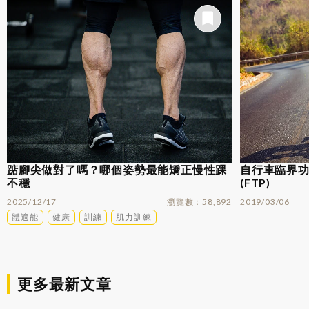
踮腳尖做對了嗎？哪個姿勢最能矯正慢性踝
自行車臨界功率
不穩
(FTP)
2025/12/17
瀏覽數
58,892
2019/03/06
體適能
健康
訓練
肌力訓練
更多最新文章