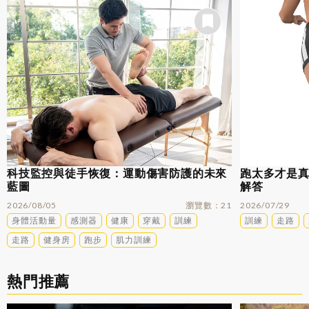
科技監控與徒手恢復：運動傷害防護的未來
跑太多才是
藍圖
解答
2026/08/05
瀏覽數
21
2026/07/29
身體活動量
感測器
健康
穿戴
訓練
訓練
走路
走路
健身房
跑步
肌力訓練
熱門推薦