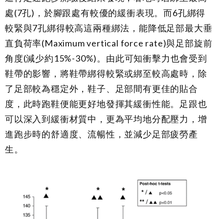
處(7孔
)
，於腳跟處有較優的緩衝表現。而
6
孔綁得
較緊與
7
孔綁得較高這兩種綁法，能降低足部最大垂
直負荷率
(Maximum vertical force rate)
與足部旋前
角度
(
減少約
15%-30%)
。由此可知衝擊力也會受到
鞋帶的影響，將鞋帶綁得較緊或綁至較高處時，除
了足部較為穩定外，鞋子、足部間有更佳的貼合
度，此時跑鞋便能更好地發揮其緩衝性能。足跟也
可以深入到緩衝材質中，更為平均地分配壓力，增
進跑步時的舒適度、流暢性，並減少足部疲勞產
生。