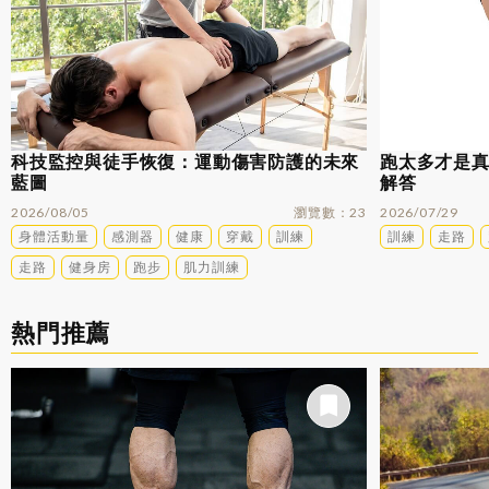
科技監控與徒手恢復：運動傷害防護的未來
跑太多才是
藍圖
解答
2026/08/05
瀏覽數
23
2026/07/29
身體活動量
感測器
健康
穿戴
訓練
訓練
走路
走路
健身房
跑步
肌力訓練
熱門推薦