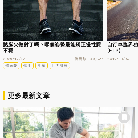
踮腳尖做對了嗎？哪個姿勢最能矯正慢性踝
自行車臨界功率
不穩
(FTP)
2025/12/17
瀏覽數
58,897
2019/03/06
體適能
健康
訓練
肌力訓練
更多最新文章