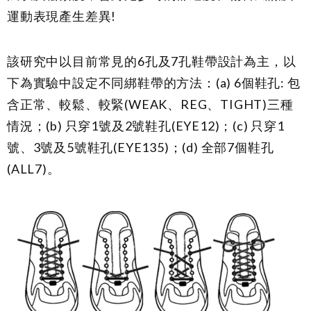
運動表現產生差異
!
該研究中以目前常見的
6
孔及
7
孔鞋帶設計為主，以
下為實驗中設定不同綁鞋帶的方法：
(a) 6
個鞋孔
:
包
含正常、較鬆、較緊
(WEAK
、
REG
、
TIGHT)
三種
情況；
(b)
只穿
1
號及
2
號鞋孔
(EYE12)
；
(c)
只穿
1
號、
3
號及
5
號鞋孔
(EYE135)
；
(d)
全部
7
個鞋孔
(ALL7)
。