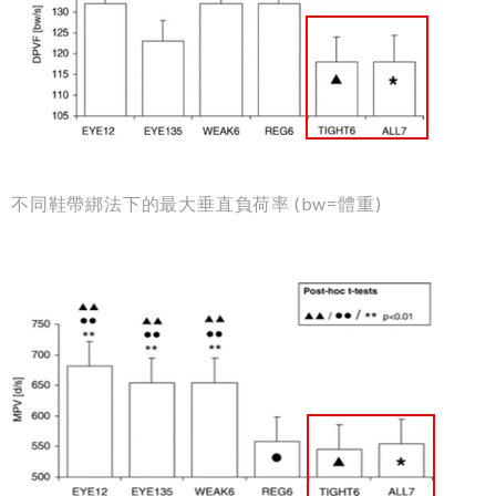
不同鞋帶綁法下的最大垂直負荷率 (bw=體重)