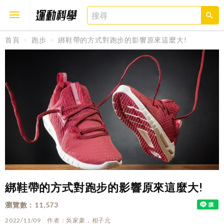
首頁
跑步
綁鞋帶的方式對跑步的影響原來這麼大!
取消
確定
綁鞋帶的方式對跑步的影響原來這麼大!
瀏覽數
11,573
2022/11/09
作者
吳家豪，相子元