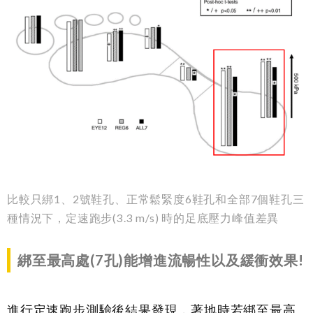
比較只綁1、2號鞋孔、正常鬆緊度6鞋孔和全部7個鞋孔三
種情況下，定速跑步(3.3 m/s) 時的足底壓力峰值差異
綁至最高處
(7
孔
)
能增進流暢性以及緩衝效
果
!
進行定速跑步測驗後結果發現，著地時若綁至最高