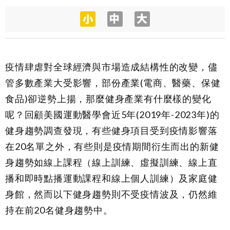
疫情肆虐對全球經濟與市場造成結構性的改變，儘
管多數產業大受影響，部份產業
(
電商、醫藥、保健
食品
)
卻逆勢上揚，那麼健身產業有什麼樣的變化
呢？回顧美國運動醫學會近
5
年
(2019
年
-2023
年
)
的
健身趨勢調查發現，有些健身項目受到疫情影響落
在
20
名單之外，有些則是疫情期間衍生而出的新健
身趨勢如線上課程（線上訓練、虛擬訓練、線上直
播和即時點播運動課程和線上個人訓練）及家庭健
身館，然而以下健身趨勢則不受疫情波及，仍然維
持在前
20
名健身趨勢中。