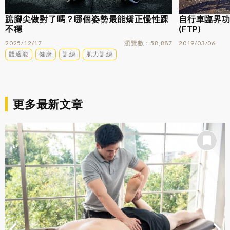
踮腳尖做對了嗎？哪個姿勢最能矯正慢性踝
自行車臨界功率
不穩
(FTP)
2025/12/17
瀏覽數
58,887
2019/03/06
體適能
健康
訓練
肌力訓練
更多最新文章