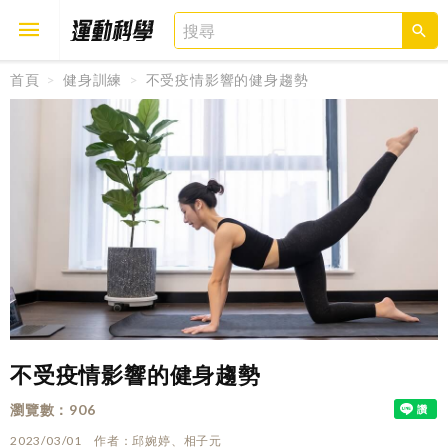
首頁
健身訓練
不受疫情影響的健身趨勢
取消
確定
不受疫情影響的健身趨勢
瀏覽數
906
2023/03/01
作者
邱婉婷、相子元