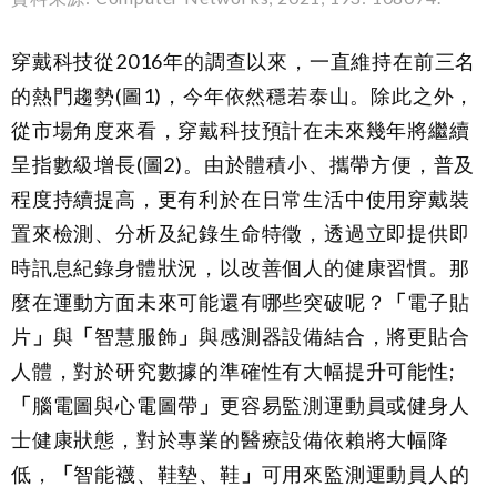
穿戴科技從2016年的調查以來，一直維持在前三名
的熱門趨勢(圖
1)
，今年依然穩若泰山。除此之外，
從市場角度來看，穿戴科技預計在未來幾年將繼續
呈指數級增長(圖
2)
。由於體積小、攜帶方便，普及
程度持續提高，更有利於在日常生活中使用穿戴裝
置來檢測、分析及紀錄生命特徵，透過立即提供即
時訊息紀錄身體狀況，以改善個人的健康習慣。那
麼在運動方面未來可能還有哪些突破呢？
「
電子貼
片
」
與
「
智慧服飾
」
與感測器設備結合，將更貼合
人體，對於研究數據的準確性有大幅提升可能性;
「
腦電圖與心電圖帶
」
更容易監測運動員或健身人
士健康狀態，對於專業的醫療設備依賴將大幅降
低，
「
智能襪、鞋墊、鞋
」
可用來監測運動員人的