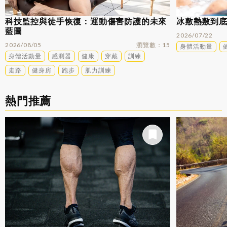
科技監控與徒手恢復：運動傷害防護的未來
冰敷熱敷到
藍圖
2026/07/22
2026/08/05
瀏覽數
15
身體活動量
身體活動量
感測器
健康
穿戴
訓練
走路
健身房
跑步
肌力訓練
熱門推薦