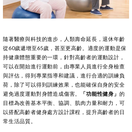
隨著醫療與科技的進步，人類壽命延長，退休年齡
從
60
歲遞增至
65
歲，甚至更高齡。適度的運動是保
持健康體態重要的一環，針對高齡者的運動設計，
可以在開始進行運動前，由專業人員進行全身檢查
與評估，得到專業指導和建議，進行合適的訓練負
荷，除了可以得到訓練效果，也能確保自身的安全
避免過度運動對身體造成傷害。
「功能性健身」
的
目標為改善基本平衡、協調、肌肉力量和耐力，可
以搭配高齡者健身處方設計課程，提升高齡者的日
常生活品質。