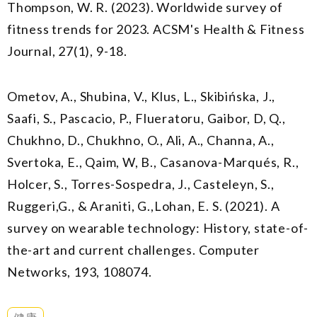
Thompson, W. R. (2023). Worldwide survey of
fitness trends for 2023.
ACSM's Health & Fitness
Journal
, 27(1), 9-18.
Ometov, A., Shubina, V., Klus, L., Skibińska, J.,
Saafi, S., Pascacio, P., Flueratoru, Gaibor, D, Q.,
Chukhno, D., Chukhno, O., Ali, A., Channa, A.,
Svertoka, E., Qaim, W, B., Casanova-Marqués, R.,
Holcer, S., Torres-Sospedra, J., Casteleyn, S.,
Ruggeri,G., & Araniti, G.,Lohan, E. S. (2021). A
survey on wearable technology: History, state-of-
the-art and current challenges.
Computer
Networks,
193, 108074.