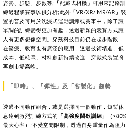
姿勢、步態、步數等;
「
配戴式相機
」
可用來記錄訓
練過程或賽事以供分析;此外
「
VR/XR/ MR/AR
」
裝
置的普及可用於沈浸式運動訓練或賽事中，除了讓
單調的訓練變得更加有趣，透過新穎的競賽方式讓
人有更多想像空間。穿戴科技目前仍在起步階段，
在醫療、教育也有廣泛的應用，透過技術精進、低
成本、低耗電、材料創新持續改進，穿戴式裝置將
再創市場高峰。
「即時」、「彈性」及「客製化」趨勢
透過不同動作組合，或是選擇同一個動作，短暫休
息達到激烈訓練方式的
「高強度間歇訓練」
（
>80%
最大心率）
;
不受空間限制，透過自身重量作為阻力