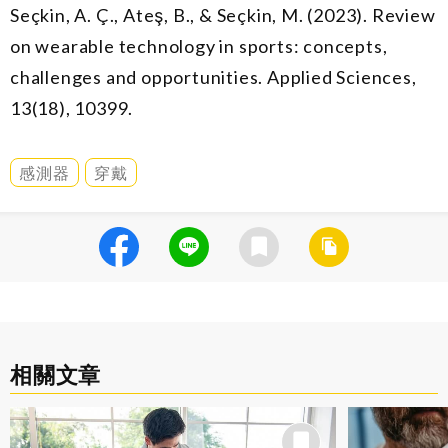
Seçkin, A. Ç., Ateş, B., & Seçkin, M. (2023). Review
on wearable technology in sports: concepts,
challenges and opportunities. Applied Sciences,
13(18), 10399.
感測器
穿戴
相關文章