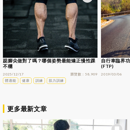
踮腳尖做對了嗎？哪個姿勢最能矯正慢性踝
自行車臨界功率
不穩
(FTP)
2025/12/17
瀏覽數
58,909
2019/03/06
體適能
健康
訓練
肌力訓練
更多最新文章