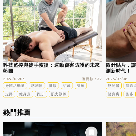
科技監控與徒手恢復：運動傷害防護的未來
微針貼片，
藍圖
測新時代！
2026/08/05
瀏覽數
32
2026/07/08
身體活動量
感測器
健康
穿戴
訓練
感測器
體適
走路
健身房
跑步
肌力訓練
健身房
跑步
熱門推薦