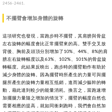
2456-2461.
不擺臂會增加身體的旋轉
這項研究也發現，當跑步時不擺臂，其肩膀與骨盆
左右旋轉的幅度會比正常擺臂來的高。雙手交叉放
背後、胸前及頭頂分別增加了
10%
、
44%
、
8%
的肩
膀左右旋轉幅度以及
63%
、
102%
、
101%
的骨盆旋
轉幅度。此結果反映出，跑步時的擺臂動作有助於
減少身體的旋轉。因為擺臂時所產生的力量可與擺
腿所產生的旋轉力量相互抵銷，進而減少軀幹的轉
動，藉此達到較少的能量消耗。換言之，當跑速增
加擺腿力量隨之增加的情況下，擺臂的幅度自然也
需要相應的提高，就如同衝刺跑時，我們會自然加