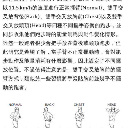
以
11.5 km/h
的速度進行正常擺臂
(Normal)
、雙手交
叉放背後
(Back)
、雙手交叉放胸前
(Chest)
以及雙手
交叉放頭頂
(Head)
等四種不同擺手姿勢的跑步，並
同步收集他們跑步時的能量消耗與動作變化情形。
雖然一般跑者很少會把手放在背後或頭頂跑步，但
此研究是希望了解，當手臂不正常擺動時，會對跑
步動作及能量消耗有什麼影響，因此設定了不同擺
放位置。不過值得注意的是，雙手交叉放胸前的擺
臂方式，類似於一些習慣將手緊貼胸前並幾乎不擺
動的跑者。