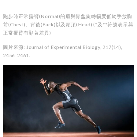
跑步時正常擺臂
(Normal)
的肩與骨盆旋轉幅度低於手放胸
前
(Chest)
、背後
(Back)
以及頭頂
(Head) (*
及
**
符號表示與
正常擺臂有顯著差異
)
圖片來源
: Journal of Experimental Biology, 217(14),
2456-2461.