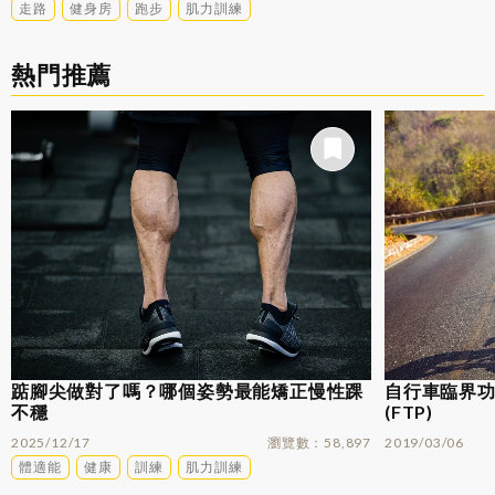
走路
健身房
跑步
肌力訓練
熱門推薦
踮腳尖做對了嗎？哪個姿勢最能矯正慢性踝
自行車臨界功率
不穩
(FTP)
2025/12/17
瀏覽數
58,897
2019/03/06
體適能
健康
訓練
肌力訓練