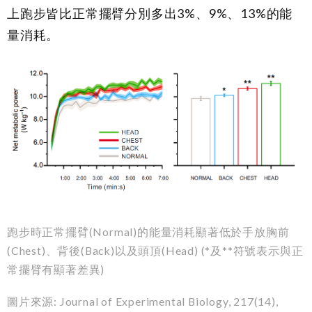
上跑步皆比正常擺臂分別多出
3%
、
9%
、
13%
的能
量消耗。
跑步時正常擺臂
(Normal)
的能量消耗顯著低於手放胸前
(Chest)
、背後
(Back)
以及頭頂
(Head) (*
及
**
符號表示與正
常擺臂有顯著差異
)
圖片來源
: Journal of Experimental Biology, 217(14),