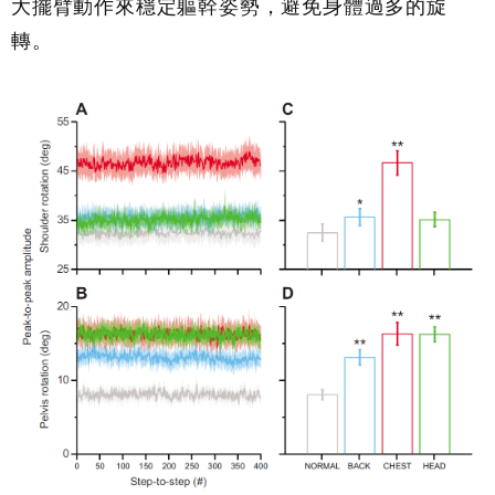
大擺臂動作來穩定軀幹姿勢，避免身體過多的旋
轉。