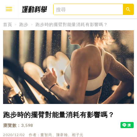
首頁
跑步
跑步時的擺臂對能量消耗有影響嗎？
取消
確定
跑步時的擺臂對能量消耗有影響嗎？
瀏覽數
3,598
2020/12/02
作者
董智尚、陳韋翰、相子元