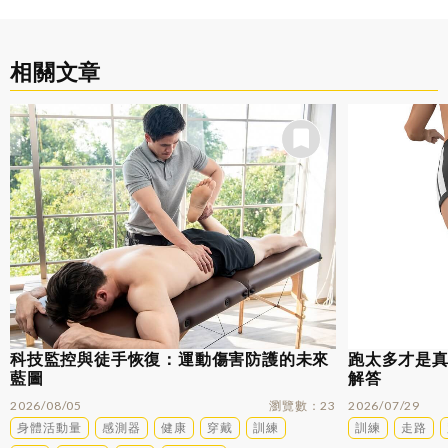
相關文章
科技監控與徒手恢復：運動傷害防護的未來
跑太多才是
藍圖
解答
2026/08/05
瀏覽數
23
2026/07/29
身體活動量
感測器
健康
穿戴
訓練
訓練
走路