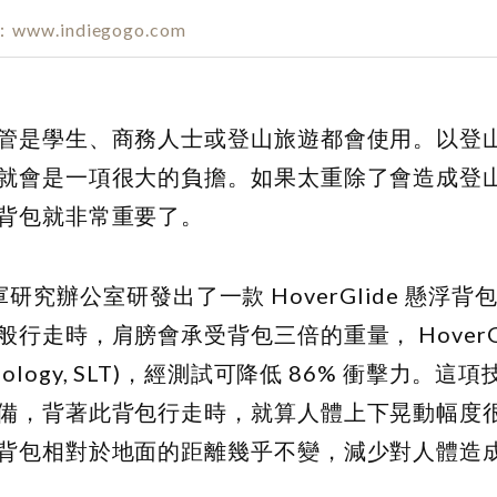
www.indiegogo.com
管是學生、商務人士或登山旅遊都會使用。以登
就會是一項很大的負擔。如果太重除了會造成登
背包就非常重要了。
海軍研究辦公室研發出了一款 HoverGlide 懸浮
般行走時，肩膀會承受背包三倍的重量，
HoverG
ology, SLT)
，經測試可降低 86% 衝擊力。這項
備，背著此背包行走時，就算人體上下晃動幅度
背包相對於地面的距離幾乎不變，減少對人體造