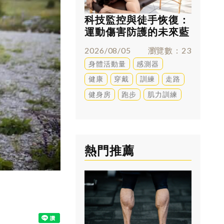
科技監控與徒手恢復：
跑太多
運動傷害防護的未來藍
兇？足
圖
解答
2026/08/05
瀏覽數
23
2026/0
身體活動量
感測器
訓練
健康
穿戴
訓練
走路
健身房
跑步
肌力訓練
熱門推薦