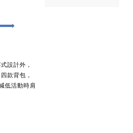
浮式設計外，
了四款背包，
到減低活動時肩