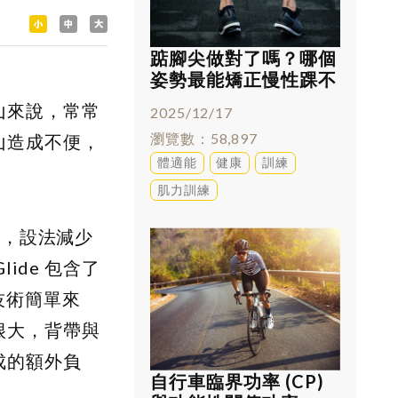
踮腳尖做對了嗎？哪個
姿勢最能矯正慢性踝不
穩
山來說，常常
2025/12/17
瀏覽數
58,897
山造成不便，
體適能
健康
訓練
肌力訓練
背包，設法減少
lide
包含了
技術簡單來
很大，背帶與
成的額外負
自行車臨界功率 (CP)