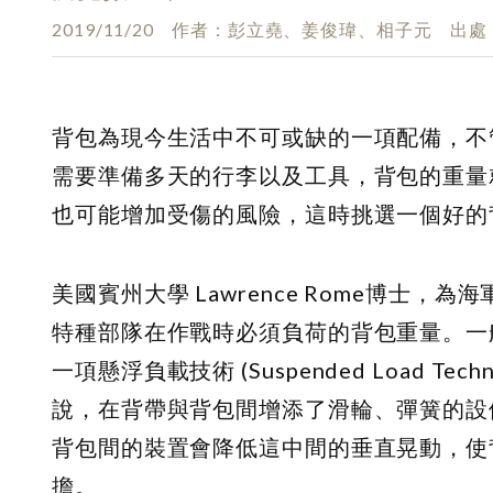
2019/11/20
作者
彭立堯、姜俊瑋、相子元
出處
背包為現今生活中不可或缺的一項配備，不
需要準備多天的行李以及工具，背包的重量
也可能增加受傷的風險，這時挑選一個好的
美國賓州大學 Lawrence Rome博士，為
特種部隊在作戰時必須負荷的背包重量。一
一項懸浮負載技術
(Suspended Load Techn
說，在背帶與背包間增添了滑輪、彈簧的設
背包間的裝置會降低這中間的垂直晃動，使
擔。