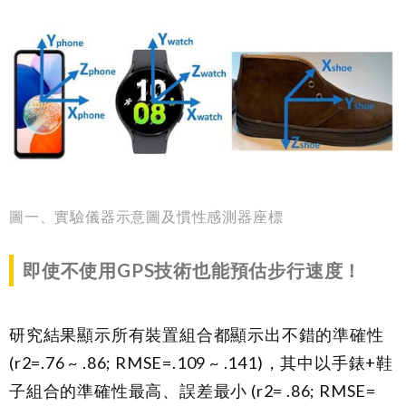
圖一、實驗儀器示意圖及慣性感測器座標
即使不使用GPS技術也能預估步行速度！
研究結果顯示所有裝置組合都顯示出不錯的準確性
(r2=.76 ~ .86; RMSE=.109 ~ .141)，其中以手錶+鞋
子組合的準確性最高、誤差最小 (r2= .86; RMSE=