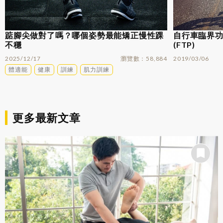
踮腳尖做對了嗎？哪個姿勢最能矯正慢性踝
自行車臨界功率
不穩
(FTP)
2025/12/17
瀏覽數
58,884
2019/03/06
體適能
健康
訓練
肌力訓練
更多最新文章