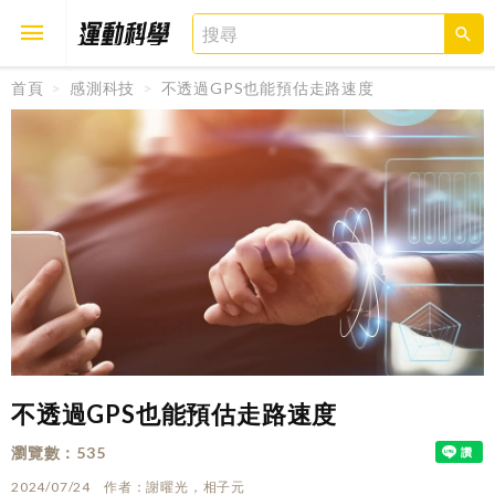
首頁
感測科技
不透過GPS也能預估走路速度
取消
確定
不透過GPS也能預估走路速度
瀏覽數
535
2024/07/24
作者
謝曜光，相子元