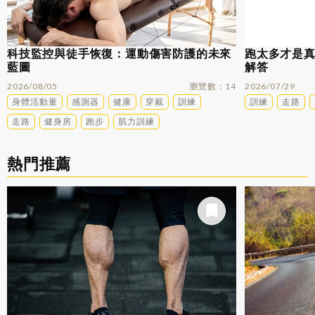
科技監控與徒手恢復：運動傷害防護的未來
跑太多才是
藍圖
解答
2026/08/05
瀏覽數
14
2026/07/29
身體活動量
感測器
健康
穿戴
訓練
訓練
走路
走路
健身房
跑步
肌力訓練
熱門推薦