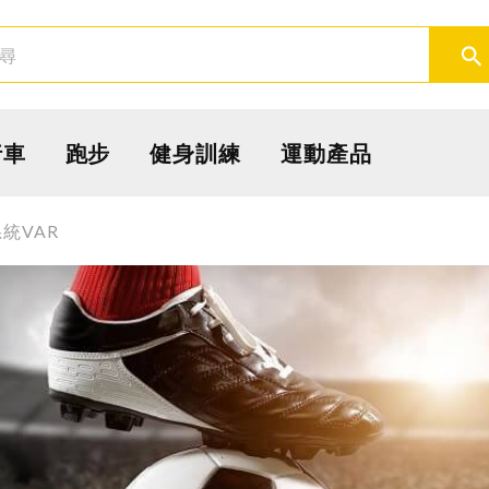
取消
確定
行車
跑步
健身訓練
運動產品
統VAR