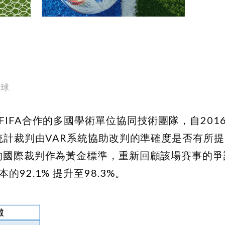
議球
FIFA
合作的多國學術單位協同技術團隊，自
201
統計裁判由
VAR
系統協助改判的準確度是否有所提
的國際裁判作為黃金標準，重新回顧該場賽事的爭
本的
92.1%
提升至
98.3%
。