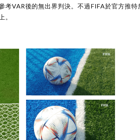
考VAR後的無出界判決。不過FIFA於官方推特
上。