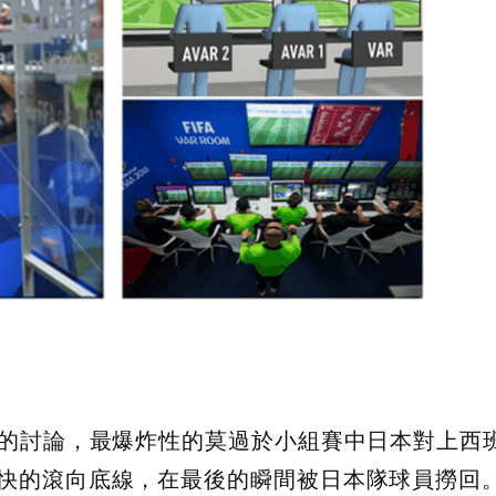
發的討論，最爆炸性的莫過於小組賽中日本對上西
快的滾向底線，在最後的瞬間被日本隊球員撈回