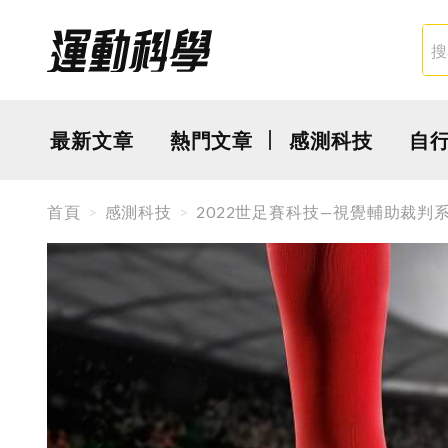
最新文章
熱門文章
感測科技
自
首頁
感測科技
2022世足賽科技—視覺輔助裁判系