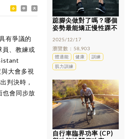
踮腳尖做對了嗎？哪個
姿勢最能矯正慢性踝不
穩
讓具有爭議的
2025/12/17
瀏覽數
58,903
球員、教練或
體適能
健康
訓練
tant
肌力訓練
檢查與大會多視
作出判決時，
面也會同步放
自行車臨界功率 (CP)