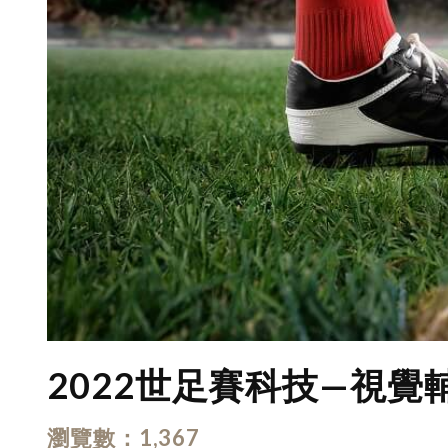
2022世足賽科技—視覺
瀏覽數
1,367