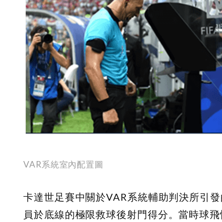
VAR
系統室內配置圖
卡達世足賽中關於VAR系統輔助判決所引
員於底線的極限救球後射門得分。當時球飛