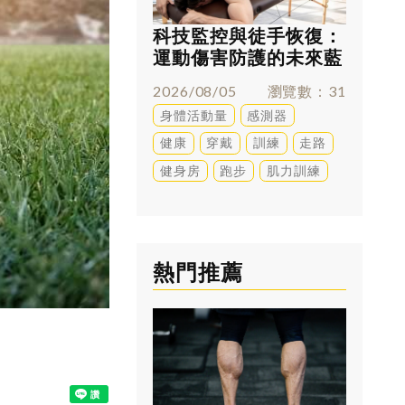
科技監控與徒手恢復：
微針貼
運動傷害防護的未來藍
直接「
圖
新時代
2026/08/05
瀏覽數
31
2026/0
身體活動量
感測器
感測器
健康
穿戴
訓練
走路
心跳
健身房
跑步
肌力訓練
健身房
熱門推薦