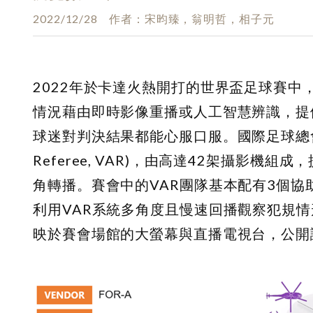
2022/12/28
作者
宋昀臻，翁明哲，相子元
2022年於卡達火熱開打的世界盃足球賽
情況藉由即時影像重播或人工智慧辨識，提
球迷對判決結果都能心服口服。國際足球總會FIFA
Referee, VAR)，由高達42架攝影
角轉播。賽會中的VAR團隊基本配有3個
利用VAR系統多角度且慢速回播觀察犯規
映於賽會場館的大螢幕與直播電視台，公開