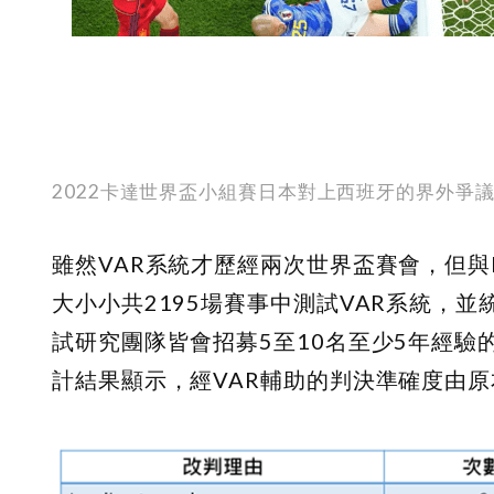
2022
卡達世界盃小組賽日本對上西班牙的界外爭
雖然
VAR
系統才歷經兩次世界盃賽會，但與
大小小共
2195
場賽事中測試
VAR
系統，並
試研究團隊皆會招募
5
至
10
名至少
5
年經驗
計結果顯示，經
VAR
輔助的判決準確度由原