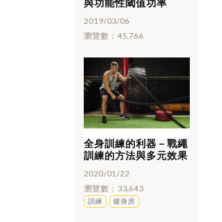
與功能性閾值功率
(FTP)
2019/03/06
瀏覽數
45,766
全身訓練的利器－戰繩
訓練的方法與多元效果
2020/01/22
瀏覽數
33,643
訓練
健身房