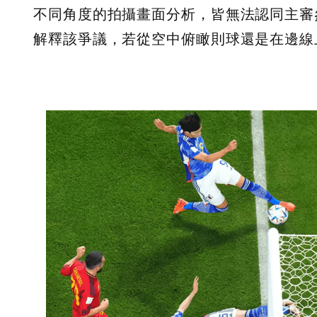
不同角度的拍攝畫面分析，皆無法認同主審參
解釋該爭議，若從空中俯瞰則球還是在邊線