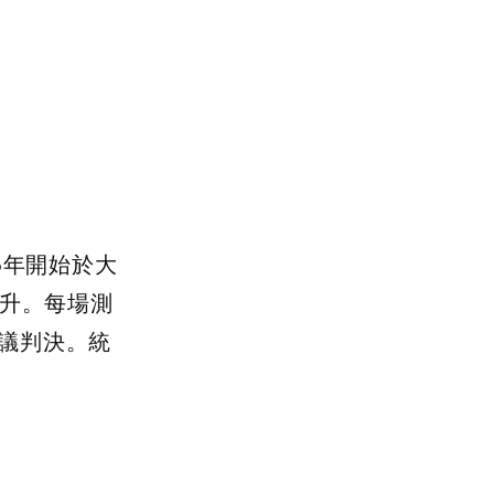
6
年開始於大
升。每場測
議判決。統