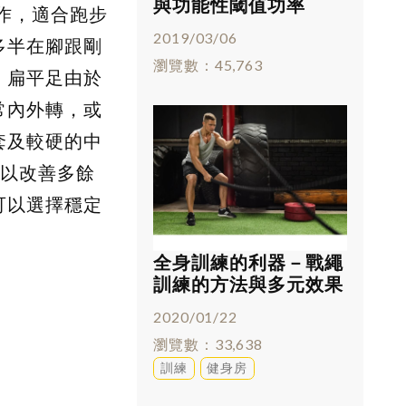
與功能性閾值功率
動作，適合跑步
(FTP)
2019/03/06
多半在腳跟剛
瀏覽數
45,763
，扁平足由於
常內外轉，或
套及較硬的中
可以改善多餘
可以選擇穩定
全身訓練的利器－戰繩
訓練的方法與多元效果
2020/01/22
瀏覽數
33,638
訓練
健身房