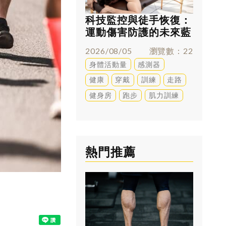
科技監控與徒手恢復：
跑太多
運動傷害防護的未來藍
兇？足
圖
解答
2026/08/05
瀏覽數
22
2026/0
身體活動量
感測器
訓練
健康
穿戴
訓練
走路
健身房
跑步
肌力訓練
熱門推薦