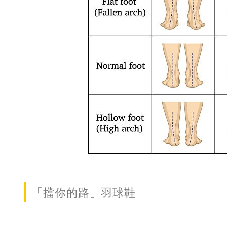
「擋你的路」羽球鞋