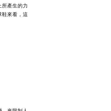
上所產生的力
球鞋來看，這
。
變，來限制人