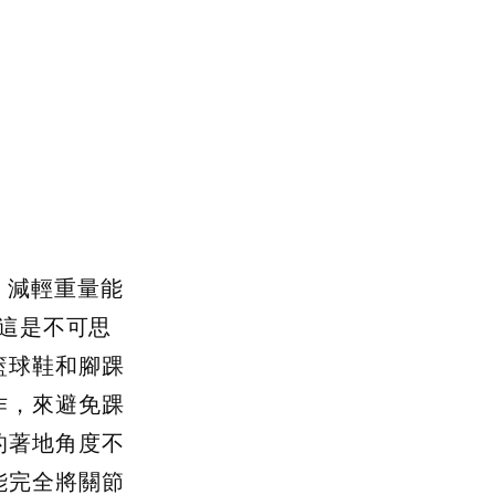
計，減輕重量能
得這是不可思
籃球鞋和腳踝
作，來避免踝
的著地角度不
能完全將關節