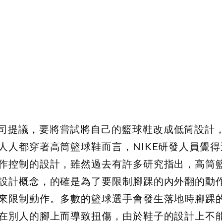
跟NIKE公司提議，要將嘗試將自己的籃球鞋改成低筒設
人人都穿著高筒籃球鞋而言，NIKE研發人員覺
作控制的設計，雖然過去有許多研究指出，高筒
設計概念，的確是為了要限制腳踝的內外翻的動
來限制動作。多數的籃球選手會發生落地時腳踝
在別人的腳上而導致扭傷，由於鞋子的設計上不