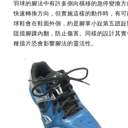
羽球的腳法中有許多側向橫移的急停變換方
快速轉換方向，但實施這樣的動作時，有可能造
球鞋會在鞋面外側，約是腳掌小趾第五蹠趾
阻擋腳踝內翻，防止傷害。同樣的設計其實
種擋片恐會影響腳法的靈活性。