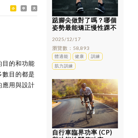
踮腳尖做對了嗎？哪個
姿勢最能矯正慢性踝不
穩
2025/12/17
瀏覽數
58,893
體適能
健康
訓練
的目的和功能
肌力訓練
多數目的都是
的應用與設計
自行車臨界功率 (CP)