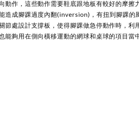
向動作，這些動作需要鞋底跟地板有較好的摩擦
成腳踝過度內翻(inversion)，有扭到腳踝
關節處設計支撐板，使得腳踝做急停動作時，利
也能夠用在側向橫移運動的網球和桌球的項目當