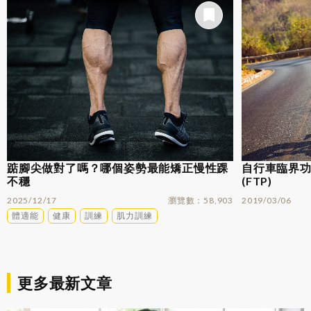
踮腳尖做對了嗎？哪個姿勢最能矯正慢性踝
自行車臨界功率
不穩
(FTP)
2025/12/17
瀏覽數
58,903
2019/03/06
體適能
健康
訓練
肌力訓練
更多最新文章