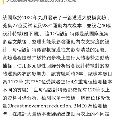
該團隊於2020年九月發表了一篇透過大規模實驗，
蒐集77位受試者及98件運動內衣樣本，並設定10個
設計特徵(如下圖)。這10個設計特徵是該團隊蒐集
多篇文獻後，整理出能最影響運動內衣支撐度的設
計，每個設計特徵都根據過往文獻有清楚的定義。
實驗過程隨機抽樣於跑步機上進行人體姿勢之動態
捕捉，使用多元線性回歸分析出各設計特徵對於整
體運動內衣的影響力。該實驗耗時2年，總樣本數目
為1173筆 (其中50位受試者進行4次重複但檢測樣本
不同的實驗)，且每個設計特徵都確保有120筆以上
的資料可供分析。檢測採單一指標---胸部位移降低
量(Breast movement reduction, BMD) 為檢測標
準，在統計大量樣本後歸納出運動內衣上的不同設