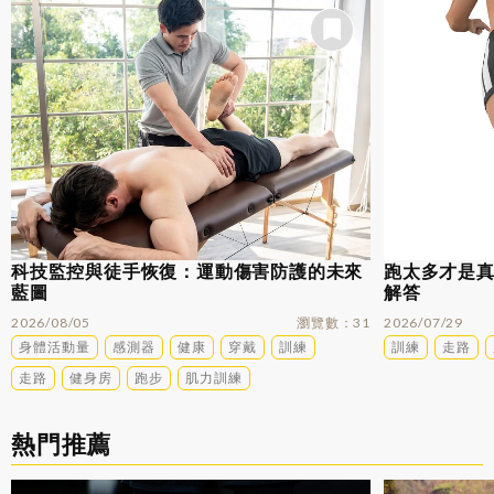
科技監控與徒手恢復：運動傷害防護的未來
跑太多才是
藍圖
解答
2026/08/05
瀏覽數
31
2026/07/29
身體活動量
感測器
健康
穿戴
訓練
訓練
走路
走路
健身房
跑步
肌力訓練
熱門推薦