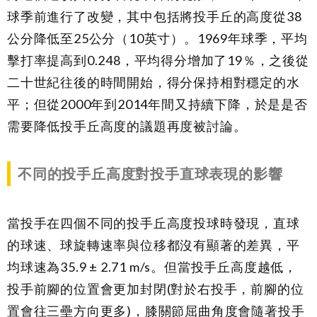
球季前進行了改變，其中包括將投手丘的高度從38
公分降低至25公分（10英寸）。1969年球季，平均
擊打率提高到0.248，平均得分增加了19％，之後從
二十世紀往後的時間開始，得分保持相對穩定的水
平；但從2000年到2014年間又持續下降，於是是否
需要降低投手丘高度的議題再度被討論。
不同的投手丘高度對投手直球表現的影響
當投手在四個不同的投手丘高度投球時發現，直球
的球速、球旋轉速率與位移都沒有顯著的差異，平
均球速為35.9 ± 2.71 m/s。但當投手丘高度越低，
投手前腳的位置會更加封閉(對於右投手，前腳的位
置會往三壘方向更多)，膝關節屈曲角度會隨著投手