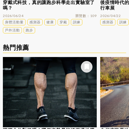
穿戴式科技，真的讓跑步科學走出實驗室了
後疫情時代的
嗎？
行車展
2026/06/24
瀏覽數
109
2026/04/22
身體活動量
感測器
健康
穿戴
訓練
感測器
訓練
戶外活動
跑步
熱門推薦