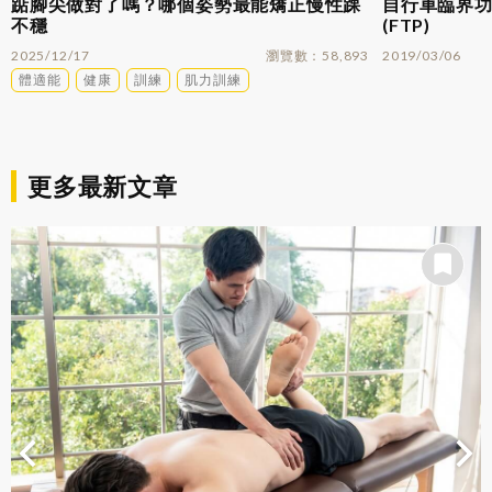
踮腳尖做對了嗎？哪個姿勢最能矯正慢性踝
自行車臨界功率
不穩
(FTP)
2025/12/17
瀏覽數
58,893
2019/03/06
體適能
健康
訓練
肌力訓練
更多最新文章