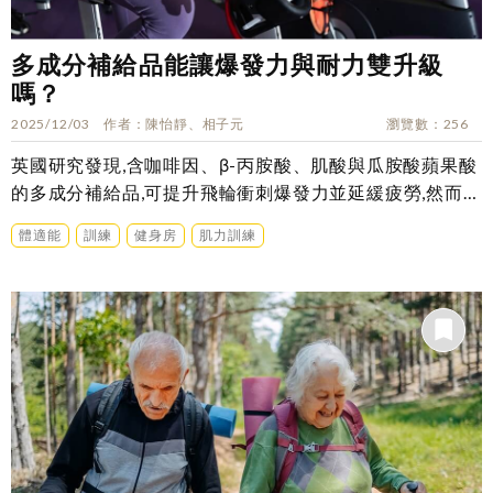
多成分補給品能讓爆發力與耐力雙升級
嗎？
2025/12/03
作者
陳怡靜、相子元
瀏覽數
256
英國研究發現,含咖啡因、β-丙胺酸、肌酸與瓜胺酸蘋果酸
的多成分補給品,可提升飛輪衝刺爆發力並延緩疲勞,然而什
麼樣的運動類型也適合這樣的補給方式呢?
體適能
訓練
健身房
肌力訓練