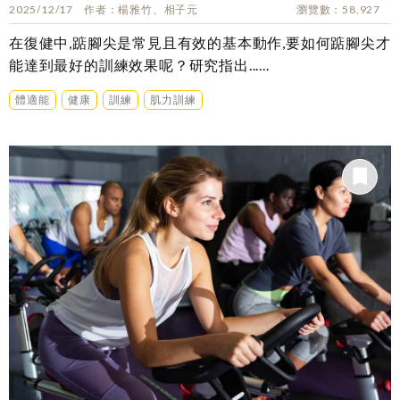
2025/12/17
作者
楊雅竹、相子元
瀏覽數
58,927
在復健中,踮腳尖是常見且有效的基本動作,要如何踮腳尖才
能達到最好的訓練效果呢？研究指出......
體適能
健康
訓練
肌力訓練