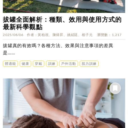
拔罐全面解析：種類、效用與使用方式的
最新科學觀點
2025/08/06
作者
黃柏祝、陳煒昇、姚紹廷、相子元
瀏覽數
1,217
拔罐真的有效嗎？各種方法、效果與注意事項的差異
是……
體適能
健康
穿戴
訓練
戶外活動
肌力訓練