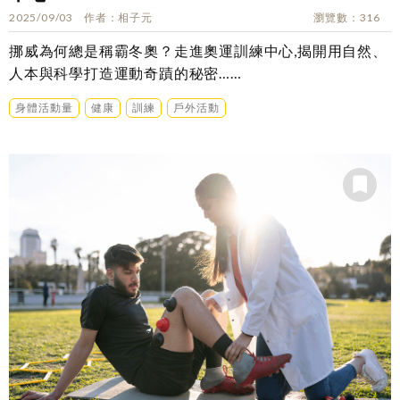
2025/09/03
作者
相子元
瀏覽數
316
挪威為何總是稱霸冬奧？走進奧運訓練中心,揭開用自然、
人本與科學打造運動奇蹟的秘密……
身體活動量
健康
訓練
戶外活動