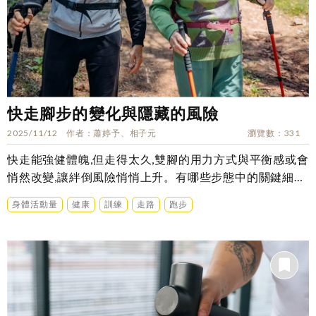
快走腳步的變化與隱藏的風險
2025/11/12
作者
蕭婷予、相子元
瀏覽數
331
快走能強健體魄,但走得太久,雙腳的用力方式與平衡感或會
悄然改變,讓絆倒風險悄悄上升。有哪些步態中的關鍵細節
是我們需要掌握的呢?一篇2023年的文獻這樣說…
身體活動量
健康
訓練
走路
跑步