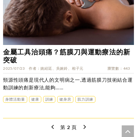
金屬工具治頭痛？筋膜刀與運動療法的新
突破
2025/07/23
作者
姚紹廷、吳婉鈴、相子元
瀏覽數
443
頸源性頭痛是現代人的文明病之一,透過筋膜刀技術結合運
動訓練的創新療法,能夠……
身體活動量
健康
訓練
健身房
肌力訓練
第
2
頁