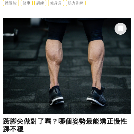
體適能
健康
訓練
健身房
肌力訓練
踮腳尖做對了嗎？哪個姿勢最能矯正慢性
踝不穩