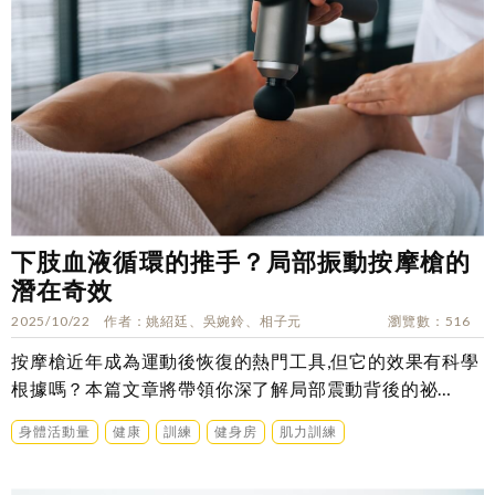
下肢血液循環的推手？局部振動按摩槍的
潛在奇效
2025/10/22
作者
姚紹廷、吳婉鈴、相子元
瀏覽數
516
按摩槍近年成為運動後恢復的熱門工具,但它的效果有科學
根據嗎？本篇文章將帶領你深了解局部震動背後的祕
密…….
身體活動量
健康
訓練
健身房
肌力訓練