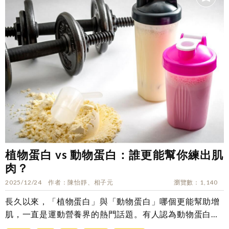
植物蛋白 vs 動物蛋白：誰更能幫你練出肌
肉？
2025/12/24
作者
陳怡靜、相子元
瀏覽數
1,140
長久以來，「植物蛋白」與「動物蛋白」哪個更能幫助增
肌，一直是運動營養界的熱門話題。有人認為動物蛋白
胺...