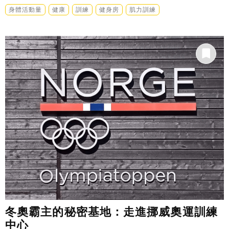
身體活動量
健康
訓練
健身房
肌力訓練
冬奧霸主的秘密基地：走進挪威奧運訓練
中心