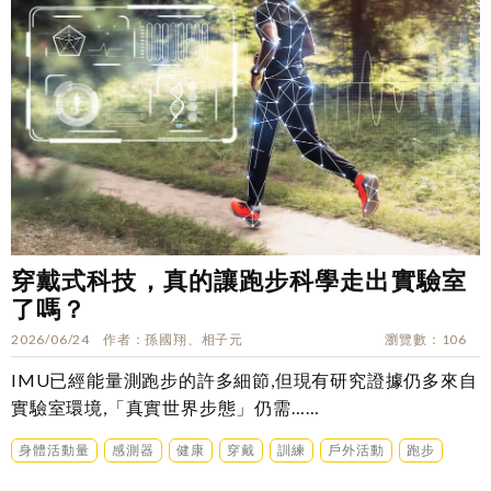
穿戴式科技，真的讓跑步科學走出實驗室
了嗎？
2026/06/24
作者
孫國翔、相子元
瀏覽數
106
IMU已經能量測跑步的許多細節,但現有研究證據仍多來自
實驗室環境,「真實世界步態」仍需……
身體活動量
感測器
健康
穿戴
訓練
戶外活動
跑步