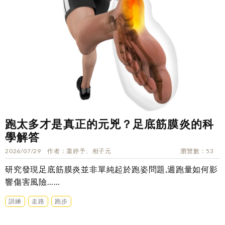
跑太多才是真正的元兇？足底筋膜炎的科
學解答
2026/07/29
作者
蕭婷予、相子元
瀏覽數
53
研究發現足底筋膜炎並非單純起於跑姿問題,週跑量如何影
響傷害風險……
訓練
走路
跑步