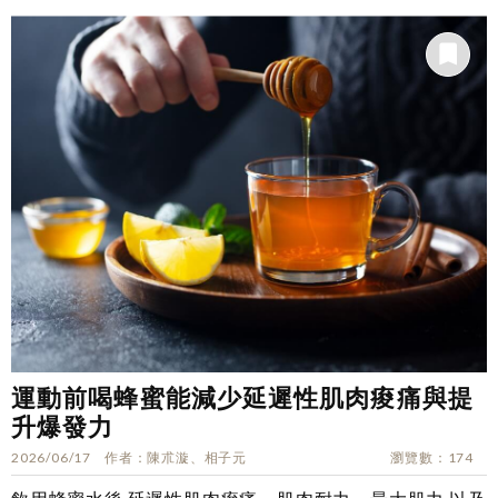
運動前喝蜂蜜能減少延遲性肌肉痠痛與提
升爆發力
2026/06/17
作者
陳朮漩、相子元
瀏覽數
174