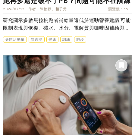
跑再多還是破不了PB？問題可能不在訓練
2026/07/15
作者
陳怡靜、相子元
瀏覽數
59
研究顯示多數馬拉松跑者補給量遠低於運動營養建議,可能
限制表現與恢復。碳水、水分、電解質與咖啡因補給與完
賽時間的關聯是……
身體活動量
體適能
健康
訓練
跑步