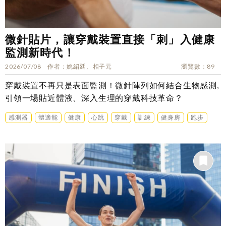
微針貼片，讓穿戴裝置直接「刺」入健康
監測新時代！
2026/07/08
作者
姚紹廷、相子元
瀏覽數
89
穿戴裝置不再只是表面監測！微針陣列如何結合生物感測,
引領一場貼近體液、深入生理的穿戴科技革命？
感測器
體適能
健康
心跳
穿戴
訓練
健身房
跑步