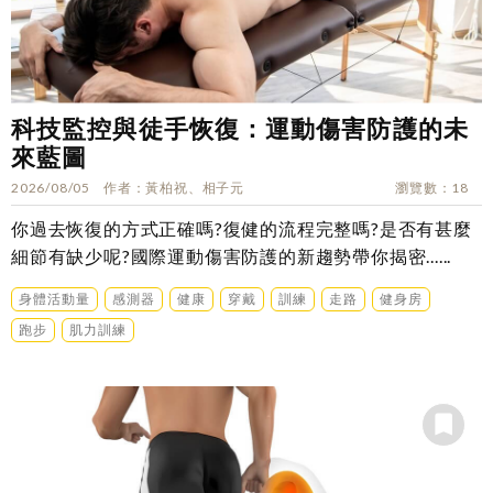
科技監控與徒手恢復：運動傷害防護的未
來藍圖
2026/08/05
作者
黃柏祝、相子元
瀏覽數
18
你過去恢復的方式正確嗎?復健的流程完整嗎?是否有甚麼
細節有缺少呢?國際運動傷害防護的新趨勢帶你揭密......
身體活動量
感測器
健康
穿戴
訓練
走路
健身房
跑步
肌力訓練