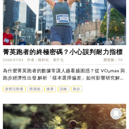
菁英跑者的終極密碼？小心誤判耐力指標
2026/07/01
作者
楊鈞任、相子元
瀏覽數
70
為什麼菁英跑者的數據常讓人越看越困惑？從 VO₂max 與
跑步經濟性出發,解析「樣本選擇偏差」如何影響研究解
讀？
身體活動量
體適能
健康
訓練
跑步