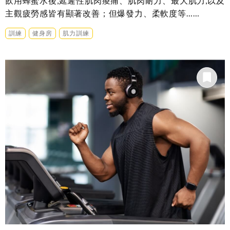
飲用蜂蜜水後,延遲性肌肉痠痛、肌肉耐力、最大肌力,以及
主觀疲勞感皆有顯著改善；但爆發力、柔軟度等……
訓練
健身房
肌力訓練