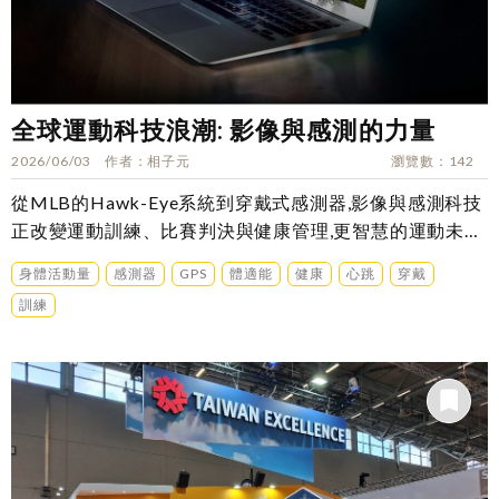
全球運動科技浪潮: 影像與感測的力量
2026/06/03
作者
相子元
瀏覽數
142
從MLB的Hawk-Eye系統到穿戴式感測器,影像與感測科技
正改變運動訓練、比賽判決與健康管理,更智慧的運動未來
是……
身體活動量
感測器
GPS
體適能
健康
心跳
穿戴
訓練