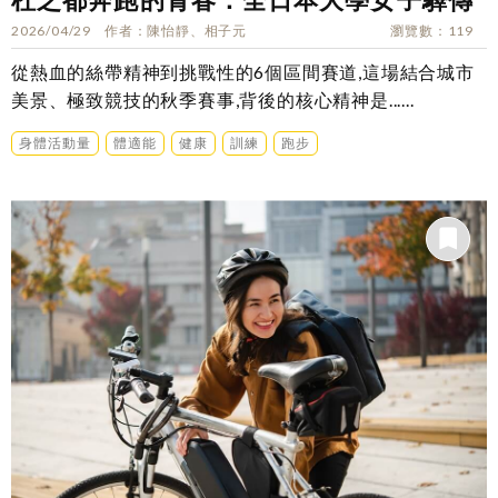
2026/04/29
作者
陳怡靜、相子元
瀏覽數
119
從熱血的絲帶精神到挑戰性的6個區間賽道,這場結合城市
美景、極致競技的秋季賽事,背後的核心精神是......
身體活動量
體適能
健康
訓練
跑步