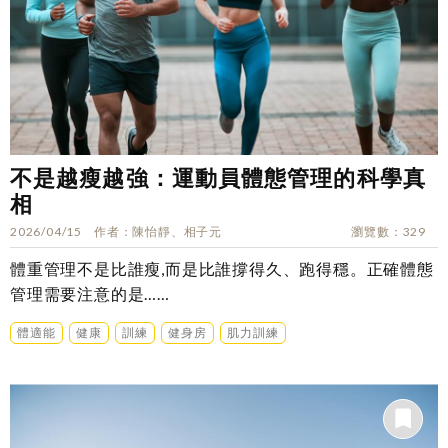
不是越瘦越強：運動員體態管理的科學真
相
2026/04/15
作者
陳怡靜、相子元
瀏覽數
329
體重管理不是比誰瘦,而是比誰撐得久、跑得穩。正確體態
管理需要注意的是……
體適能
健康
訓練
健身房
肌力訓練