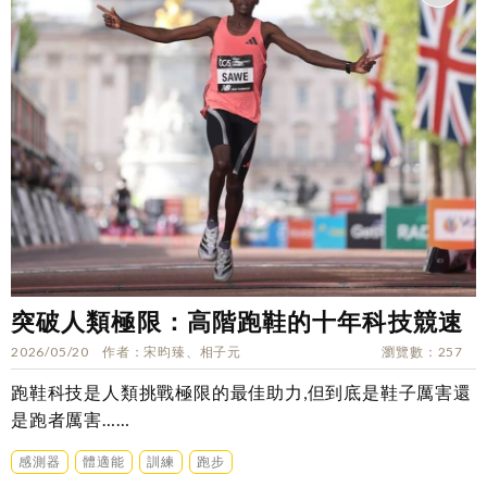
突破人類極限：高階跑鞋的十年科技競速
2026/05/20
作者
宋昀臻、相子元
瀏覽數
257
跑鞋科技是人類挑戰極限的最佳助力,但到底是鞋子厲害還
是跑者厲害……
感測器
體適能
訓練
跑步