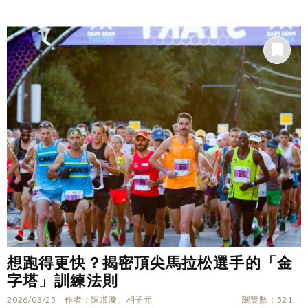
想跑得更快？揭密頂尖馬拉松選手的「金
字塔」訓練法則
2026/03/25
作者
陳朮漩、相子元
瀏覽數
521