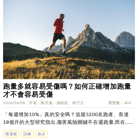
跑量多就容易受傷嗎？如何正確增加跑量
才不會容易受傷
2026/04/08
作者
陳朮漩、姚紹廷、相子元
瀏覽數
400
「每週增加10%」真的安全嗎？追蹤5200名跑者、長達
18個月的大型研究指出,傷害風險關鍵不在週跑量,而在……
體適能
訓練
跑步