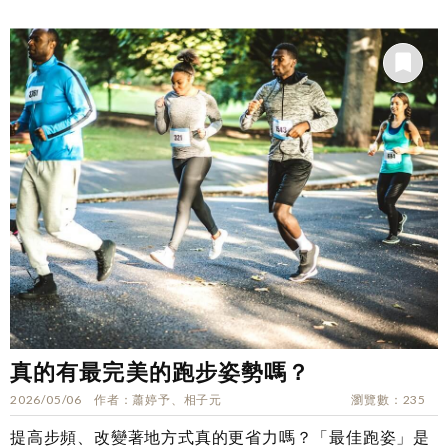
真的有最完美的跑步姿勢嗎？
2026/05/06
作者
蕭婷予、相子元
瀏覽數
235
提高步頻、改變著地方式真的更省力嗎？「最佳跑姿」是