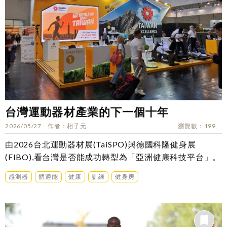
台灣運動器材產業的下一個十年
2026/05/27
作者
相子元
瀏覽數
199
由2026台北運動器材展(TaiSPO)與德國科隆健身展
(FIBO),看台灣是否能成功轉型為「亞洲健康科技平台」。
感測器
體適能
健康
訓練
健身房