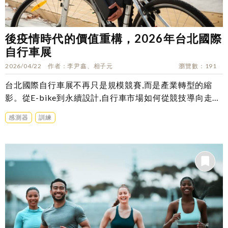
後疫情時代的價值重構，2026年台北國際
自行車展
2026/04/22
作者
李尹鑫、相子元
瀏覽數
191
台北國際自行車展不再只是規模競賽,而是產業轉型的縮
影。從E-bike到永續設計,自行車市場如何從競技導向走向
生活化與高價值技術發展？
感測器
訓練