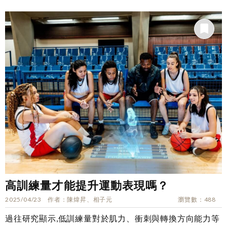
高訓練量才能提升運動表現嗎？
2025/04/23
作者
陳煒昇、相子元
瀏覽數
488
過往研究顯示,低訓練量對於肌力、衝刺與轉換方向能力等