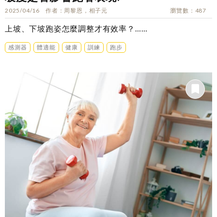
2025/04/16
作者
周黎恩，相子元
瀏覽數
487
上坡、下坡跑姿怎麼調整才有效率？……
感測器
體適能
健康
訓練
跑步