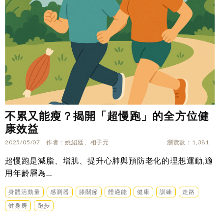
不累又能瘦？揭開「超慢跑」的全方位健
康效益
2025/05/07
作者
姚紹廷、相子元
瀏覽數
1,381
超慢跑是減脂、增肌、提升心肺與預防老化的理想運動,適
用年齡層為...
身體活動量
感測器
膝關節
體適能
健康
訓練
走路
健身房
跑步