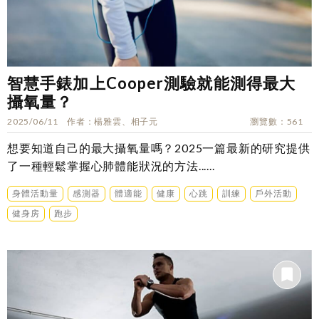
智慧手錶加上Cooper測驗就能測得最大
攝氧量？
2025/06/11
作者
楊雅雲、相子元
瀏覽數
561
想要知道自己的最大攝氧量嗎？2025一篇最新的研究提供
了一種輕鬆掌握心肺體能狀況的方法......
身體活動量
感測器
體適能
健康
心跳
訓練
戶外活動
健身房
跑步