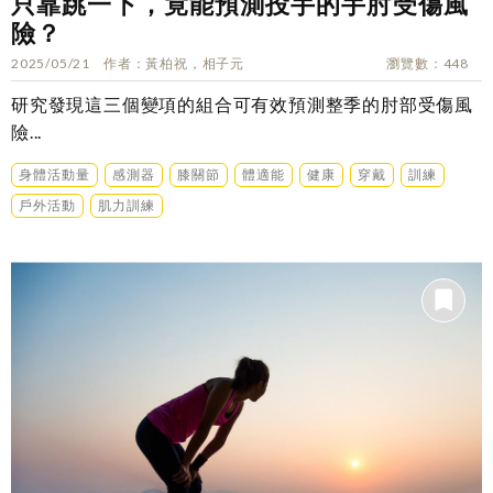
只靠跳一下，竟能預測投手的手肘受傷風
險？
2025/05/21
作者
黃柏祝，相子元
瀏覽數
448
研究發現這三個變項的組合可有效預測整季的肘部受傷風
險...
身體活動量
感測器
膝關節
體適能
健康
穿戴
訓練
戶外活動
肌力訓練