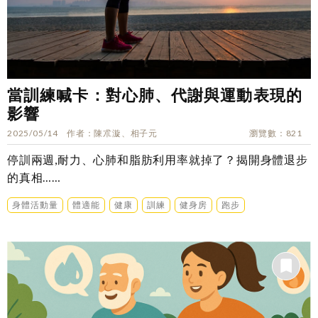
當訓練喊卡：對心肺、代謝與運動表現的
影響
2025/05/14
作者
陳朮漩、相子元
瀏覽數
821
停訓兩週,耐力、心肺和脂肪利用率就掉了？揭開身體退步
的真相……
身體活動量
體適能
健康
訓練
健身房
跑步