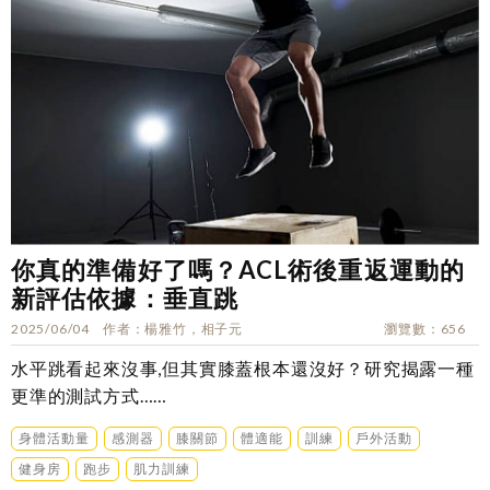
你真的準備好了嗎？ACL術後重返運動的
新評估依據：垂直跳
2025/06/04
作者
楊雅竹，相子元
瀏覽數
656
水平跳看起來沒事,但其實膝蓋根本還沒好？研究揭露一種
更準的測試方式……
身體活動量
感測器
膝關節
體適能
訓練
戶外活動
健身房
跑步
肌力訓練