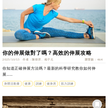
你的伸展做對了嗎？高效的伸展攻略
2025/10/15
作者
陳煒昇、相子元
瀏覽數
464
你知道正確伸展方法嗎？最新的科學研究教你如何伸
展……
身體活動量
健康
訓練
健身房
肌力訓練