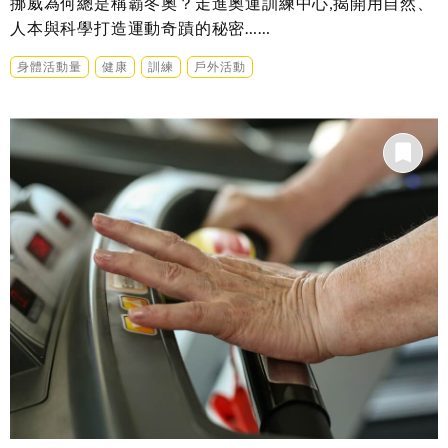
挪威為何總是稱霸冬奧？走進奧運訓練中心,揭開用自然、
人本與科學打造運動奇蹟的秘密……
身體活動量
健康
訓練
戶外活動