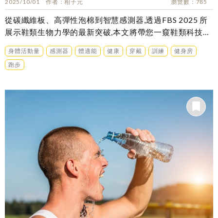
2025/10/01
作者
相子元
瀏覽數
785
從碳纖維板、高彈性泡棉到智慧感測器,透過FBS 2025 所
展示鞋類生物力學的最新突破,本文將帶您一窺鞋類科技未
來藍圖……
身體活動量
感測器
體適能
健康
穿戴
訓練
健身房
跑步