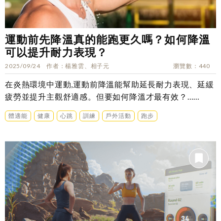
運動前先降溫真的能跑更久嗎？如何降溫
可以提升耐力表現？
2025/09/24
作者
楊雅雲、相子元
瀏覽數
440
在炎熱環境中運動,運動前降溫能幫助延長耐力表現、延緩
疲勞並提升主觀舒適感。但要如何降溫才最有效？……
體適能
健康
心跳
訓練
戶外活動
跑步