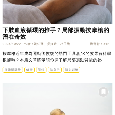
下肢血液循環的推手？局部振動按摩槍的
潛在奇效
2025/10/22
作者
姚紹廷、吳婉鈴、相子元
瀏覽數
512
按摩槍近年成為運動後恢復的熱門工具,但它的效果有科學
根據嗎？本篇文章將帶領你深了解局部震動背後的祕
密…….
身體活動量
健康
訓練
健身房
肌力訓練