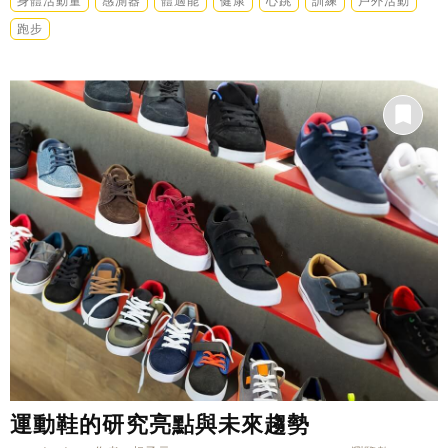
身體活動量
感測器
體適能
健康
心跳
訓練
戶外活動
跑步
運動鞋的研究亮點與未來趨勢