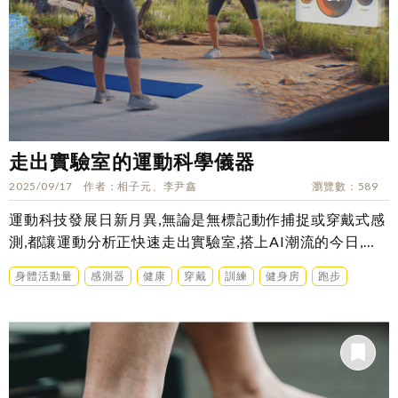
走出實驗室的運動科學儀器
2025/09/17
作者
相子元、李尹鑫
瀏覽數
589
運動科技發展日新月異,無論是無標記動作捕捉或穿戴式感
測,都讓運動分析正快速走出實驗室,搭上AI潮流的今日,運
動科技的發展現況與趨勢是……
身體活動量
感測器
健康
穿戴
訓練
健身房
跑步