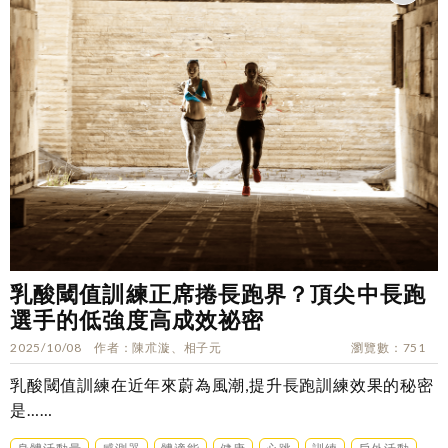
乳酸閾值訓練正席捲長跑界？頂尖中長跑
選手的低強度高成效祕密
2025/10/08
作者
陳朮漩、相子元
瀏覽數
751
乳酸閾值訓練在近年來蔚為風潮,提升長跑訓練效果的秘密
是……