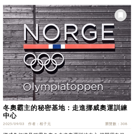
冬奧霸主的秘密基地：走進挪威奧運訓練
中心
2025/09/03
作者
相子元
瀏覽數
308