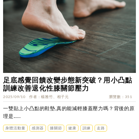
足底感覺回饋改變步態新突破？用小凸點
訓練改善退化性膝關節壓力
2025/09/10
作者
楊雅竹、相子元
瀏覽數
351
一雙貼上小凸點的鞋墊,真的能減輕膝蓋壓力嗎？背後的原
理是......
身體活動量
感測器
膝關節
健康
訓練
走路