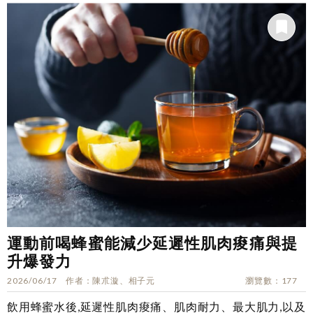
運動前喝蜂蜜能減少延遲性肌肉痠痛與提
升爆發力
2026/06/17
作者
陳朮漩、相子元
瀏覽數
177
飲用蜂蜜水後,延遲性肌肉痠痛、肌肉耐力、最大肌力,以及