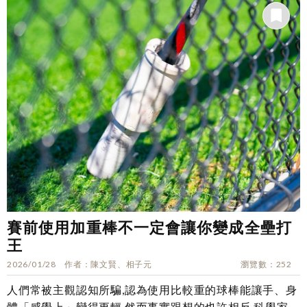
賽前使用加重棒不一定會讓你變成全壘打
王
2026/01/28
作者
陳文賢、相子元
瀏覽數
252
人們常被主觀認知所騙,認為使用比較重的球棒能讓手、身
體「感覺上」變得更輕,然而事實跟想的也許相反,科學家的