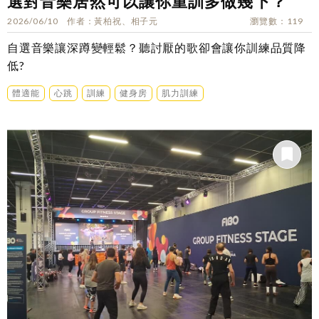
選對音樂居然可以讓你重訓多做幾下？
2026/06/10
作者
黃柏祝、相子元
瀏覽數
119
自選音樂讓深蹲變輕鬆？聽討厭的歌卻會讓你訓練品質降
低?
體適能
心跳
訓練
健身房
肌力訓練