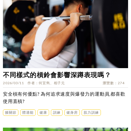
不同樣式的槓鈴會影響深蹲表現嗎？
2026/03/11
作者
何宜雋、相子元
瀏覽數
274
安全槓有何優點? 為何追求速度與爆發力的運動員,都喜歡
使用直槓?
膝關節
體適能
健康
訓練
健身房
肌力訓練