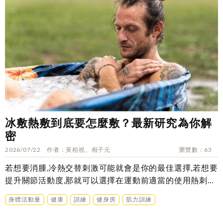
冰敷熱敷到底要怎麼敷？最新研究為你解
密
2026/07/22
作者
黃柏祝、相子元
瀏覽數
63
若想要消腫,冷熱交替刺激可能就會是你的最佳選擇,若想要
提升關節活動度,那就可以選擇在運動前適當的使用熱刺
激……
身體活動量
健康
訓練
健身房
肌力訓練