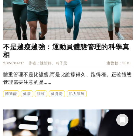
不是越瘦越強：運動員體態管理的科學真
相
2026/04/15
作者
陳怡靜、相子元
瀏覽數
330
體重管理不是比誰瘦,而是比誰撐得久、跑得穩。正確體態
管理需要注意的是……
體適能
健康
訓練
健身房
肌力訓練