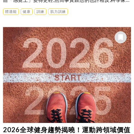
解釋是……
體適能
健康
訓練
肌力訓練
2026全球健身趨勢揭曉！運動跨領域價值