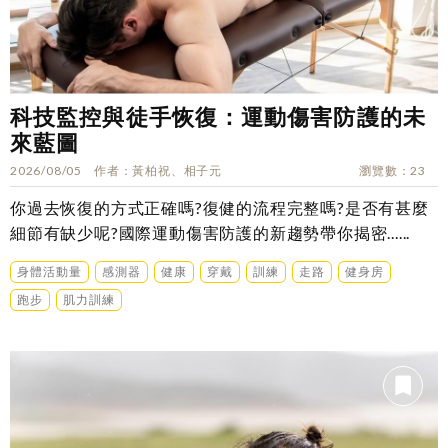
科技監控與徒手恢復：運動傷害防護的未
來藍圖
2026/08/05
作者
黃柏祝、相子元
瀏覽數
23
你過去恢復的方式正確嗎?復健的流程完整嗎?是否有甚麼
細節有缺少呢?國際運動傷害防護的新趨勢帶你揭密......
身體活動量
感測器
健康
穿戴
訓練
走路
健身房
跑步
肌力訓練