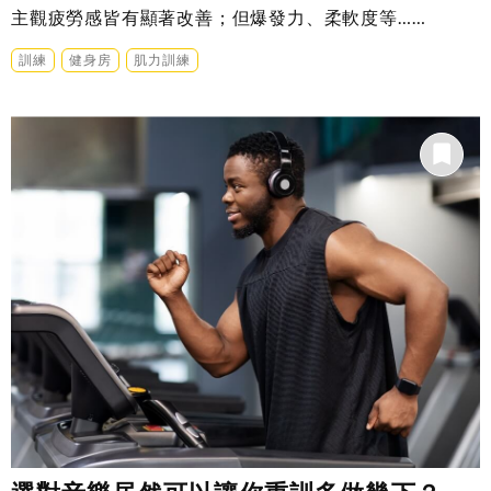
主觀疲勞感皆有顯著改善；但爆發力、柔軟度等……
訓練
健身房
肌力訓練