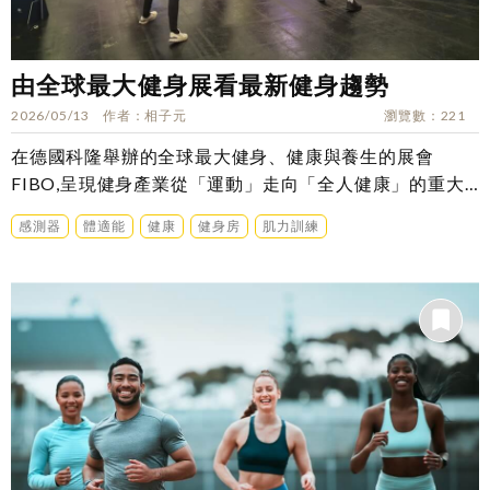
由全球最大健身展看最新健身趨勢
2026/05/13
作者
相子元
瀏覽數
221
在德國科隆舉辦的全球最大健身、健康與養生的展會
FIBO,呈現健身產業從「運動」走向「全人健康」的重大
轉型。
感測器
體適能
健康
健身房
肌力訓練